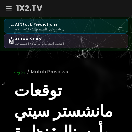
1X2.TV
📈
AI Stock Predictions
→
توقعات سوق الأسهم بالذكاء الاصطناعي
🤖
AI Tools Hub
→
اكتشف أفضل أدوات الذكاء الاصطناعي
/ Match Previews
مدونة
توقعات
مانشستر سيتي
وأرسنال: نظرة