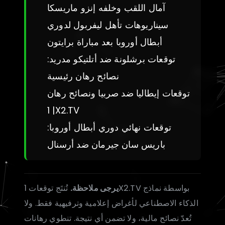
آمال اللقب وخلفه إنزو ماريسكا
سيناريوهات تأهل ليفربول لدوري
أبطال أوروبا بعد مباراة برايتون
توقعات برشلونة ضد أتلتيكو مدريد:
نصائح رهان رئيسية
توقعات إيطاليا ضد صربيا ونصائح رهان
| 1X2.TV
توقعات نهائي دوري أبطال أوروبا:
باريس سان جيرمان ضد أرسنال
يرجى ملاحظة.
تُنتَج توقعات 1X2.TV بواسطة نماذج
الذكاء الاصطناعي لأغراض إعلامية وترفيهية فقط. ولا
تُعدّ نصائح مالية، ولا تضمن أي نتيجة. تنطوي رهانات