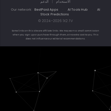
الاستخدام
|
الدعم
Our network:
BestPaid Apps
·
AI Tools Hub
·
AI
Stock Predictions
© 2024–2026 1X2.TV
Some links on this site are affiliate links. We may earn a small commission
when you sign up or purchase through them, at no extra cost to you. This
does not influence our editorial recommendations.