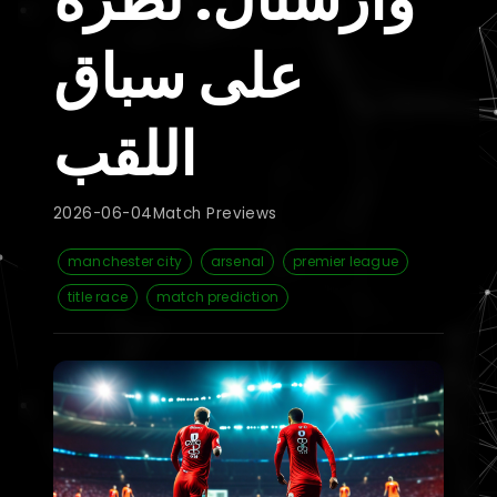
على سباق
اللقب
2026-06-04
Match Previews
manchester city
arsenal
premier league
title race
match prediction