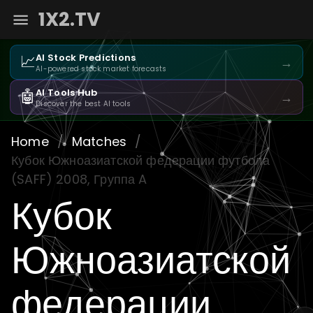
1X2.TV
📈
AI Stock Predictions
→
AI-powered stock market forecasts
🤖
AI Tools Hub
→
Discover the best AI tools
Home
/
Matches
/
Кубок Южноазиатской федерации футбола
(SAFF) 2008, Группа A
Кубок
Южноазиатской
федерации