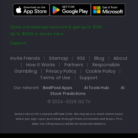
Open a brokerage account & get up to $700
Up to $1000 in stocks here
Support
Invite Friends
|
Sitemap
|
RSS
|
Blog
|
About
|
How It Works
|
Partners
|
Responsible
Gambling
|
Privacy Policy
|
Cookie Policy
|
Terms of Use
|
Support
Our network:
BestPaid Apps
·
AI Tools Hub
·
AI
Stock Predictions
© 2024–2026 1X2.TV
Some links on this site are affiliate links. We may earn a small commission
when you sign up or purchase through them, at no extra cost to you. This
does not influence our editorial recommendations.