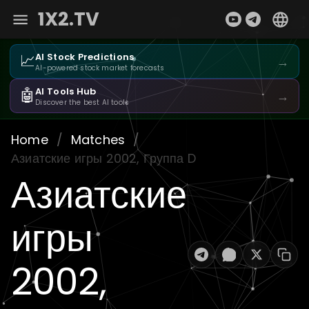
1X2.TV
📈
AI Stock Predictions
→
AI-powered stock market forecasts
🤖
AI Tools Hub
→
Discover the best AI tools
Home
/
Matches
/
Азиатские игры 2002, Группа D
Азиатские
игры
2002,