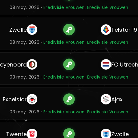
08 may. 2026 ·
Eredivisie Vrouwen, Eredivisie Vrouwen
Zwolle
Telstar 1
08 may. 2026 ·
Eredivisie Vrouwen, Eredivisie Vrouwen
Feyenoord
FC Utrech
03 may. 2026 ·
Eredivisie Vrouwen, Eredivisie Vrouwen
Excelsior
Ajax
03 may. 2026 ·
Eredivisie Vrouwen, Eredivisie Vrouwen
Twente
Zwolle