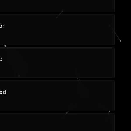
ar
d
ted