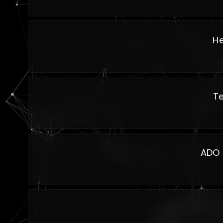
H
Te
ADO 