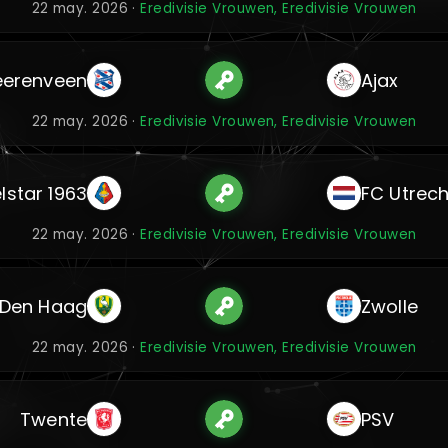
22 may. 2026 ·
Eredivisie Vrouwen, Eredivisie Vrouwen
eerenveen
Ajax
22 may. 2026 ·
Eredivisie Vrouwen, Eredivisie Vrouwen
lstar 1963
FC Utrech
22 may. 2026 ·
Eredivisie Vrouwen, Eredivisie Vrouwen
Den Haag
Zwolle
22 may. 2026 ·
Eredivisie Vrouwen, Eredivisie Vrouwen
Twente
PSV