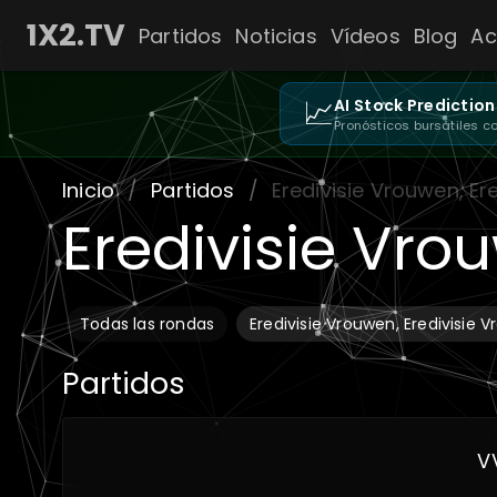
1X2.TV
Partidos
Noticias
Vídeos
Blog
Ac
📈
AI Stock Prediction
Pronósticos bursátiles co
Inicio
/
Partidos
/
Eredivisie Vrouwen, Er
Eredivisie Vro
Todas las rondas
Eredivisie Vrouwen, Eredivisie 
Partidos
V