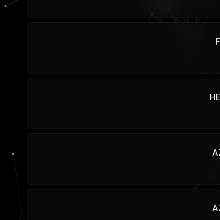
HE
A
A