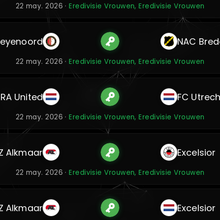
22 may. 2026 ·
Eredivisie Vrouwen, Eredivisie Vrouwen
Feyenoord
NAC Bred
22 may. 2026 ·
Eredivisie Vrouwen, Eredivisie Vrouwen
RA United
FC Utrech
22 may. 2026 ·
Eredivisie Vrouwen, Eredivisie Vrouwen
Z Alkmaar
Excelsior
22 may. 2026 ·
Eredivisie Vrouwen, Eredivisie Vrouwen
Z Alkmaar
Excelsior