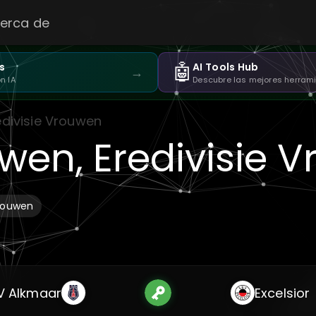
erca de
🤖
s
AI Tools Hub
→
n IA
Descubre las mejores herrami
edivisie Vrouwen
uwen, Eredivisie 
Vrouwen
V Alkmaar
Excelsior