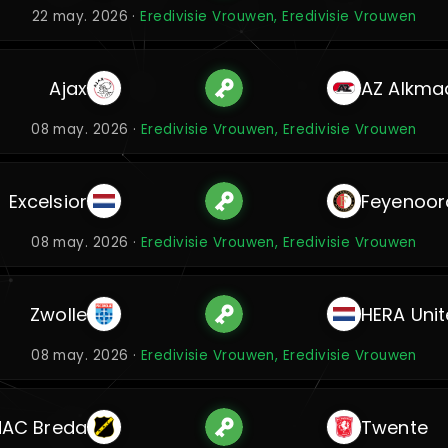
22 may. 2026 ·
Eredivisie Vrouwen, Eredivisie Vrouwen
Ajax
AZ Alkma
08 may. 2026 ·
Eredivisie Vrouwen, Eredivisie Vrouwen
Excelsior
Feyenoor
08 may. 2026 ·
Eredivisie Vrouwen, Eredivisie Vrouwen
Zwolle
HERA Uni
08 may. 2026 ·
Eredivisie Vrouwen, Eredivisie Vrouwen
NAC Breda
Twente