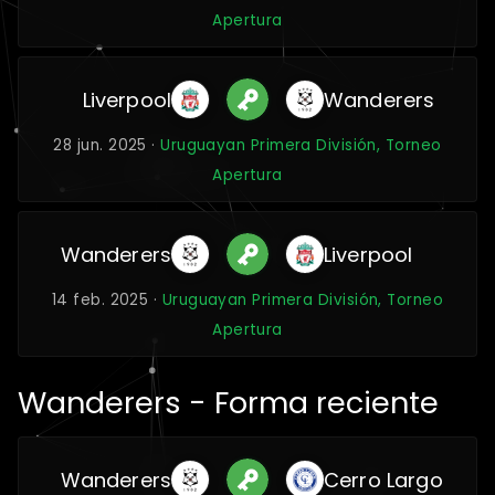
Apertura
Liverpool
Wanderers
28 jun. 2025 ·
Uruguayan Primera División, Torneo
Apertura
Wanderers
Liverpool
14 feb. 2025 ·
Uruguayan Primera División, Torneo
Apertura
Wanderers - Forma reciente
Wanderers
Cerro Largo