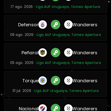
17 ago. 2026 ·
Liga AUF Uruguaya, Torneo Apertura
Defensor
Wanderers
09 ago. 2026 ·
Liga AUF Uruguaya, Torneo Apertura
Peñarol
Wanderers
05 ago. 2026 ·
Liga AUF Uruguaya, Torneo Apertura
Torque
Wanderers
31 jul. 2026 ·
Liga AUF Uruguaya, Torneo Apertura
Nacional
Wanderers