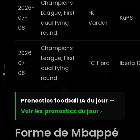
Champions
2026-
League, First
FK
07-
KuPS
qualifying
Vardar
08
round
Champions
2026-
League, First
07-
FC Flora
Iberia 
qualifying
08
round
Pronostics football IA du jour
—
Voir les pronostics du jour ›
Forme de Mbappé