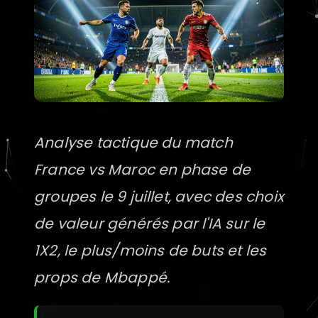
Analyse tactique du match
France vs Maroc en phase de
groupes le 9 juillet, avec des choix
de valeur générés par l'IA sur le
1X2, le plus/moins de buts et les
props de Mbappé.