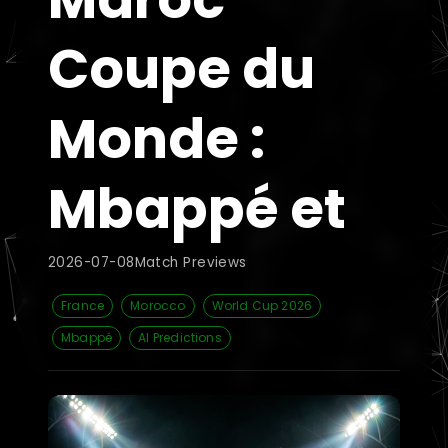
Coupe du
Monde :
Mbappé et
2026-07-08
Match Previews
France
Morocco
World Cup 2026
Mbappé
AI Predictions