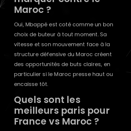
Maroc ?
Oui, Mbappé est coté comme un bon
choix de buteur à tout moment. Sa
vitesse et son mouvement face à la
structure défensive du Maroc créent
des opportunités de buts claires, en
particulier si le Maroc presse haut ou
encaisse tôt.
Quels sont les
meilleurs paris pour
France vs Maroc ?