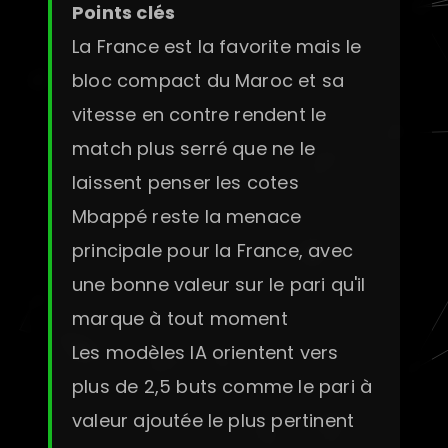
Points clés
La France est la favorite mais le
bloc compact du Maroc et sa
vitesse en contre rendent le
match plus serré que ne le
laissent penser les cotes
Mbappé reste la menace
principale pour la France, avec
une bonne valeur sur le pari qu'il
marque à tout moment
Les modèles IA orientent vers
plus de 2,5 buts comme le pari à
valeur ajoutée le plus pertinent