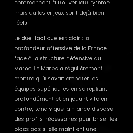
commencent à trouver leur rythme,
mais où les enjeux sont déjà bien
réels.
Le duel tactique est clair : la
profondeur offensive de la France
face à la structure défensive du
Maroc. Le Maroc a régulièrement
montré qu'il savait embêter les
équipes supérieures en se repliant
profondément et en jouant vite en
contre, tandis que la France dispose
des profils nécessaires pour briser les
blocs bas si elle maintient une