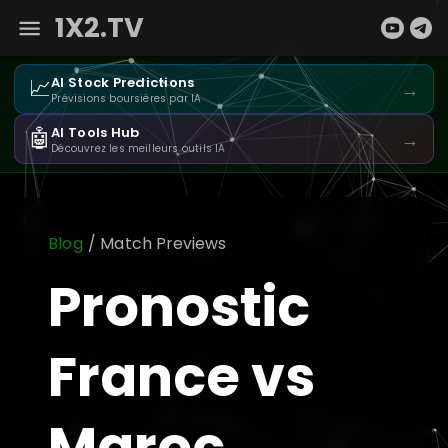
1X2.TV
📈
AI Stock Predictions
→
Prévisions boursières par IA
🤖
AI Tools Hub
→
Découvrez les meilleurs outils IA
Blog
/ Match Previews
Pronostic
France vs
Maroc