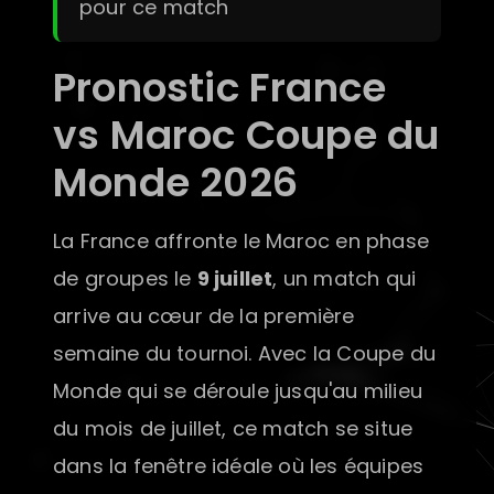
pour ce match
Pronostic France
vs Maroc Coupe du
Monde 2026
La France affronte le Maroc en phase
de groupes le
9 juillet
, un match qui
arrive au cœur de la première
semaine du tournoi. Avec la Coupe du
Monde qui se déroule jusqu'au milieu
du mois de juillet, ce match se situe
dans la fenêtre idéale où les équipes