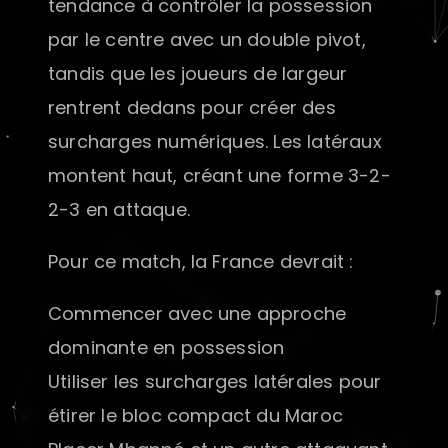
tendance à contrôler la possession
par le centre avec un double pivot,
tandis que les joueurs de largeur
rentrent dedans pour créer des
surcharges numériques. Les latéraux
montent haut, créant une forme 3-2-
2-3 en attaque.
Pour ce match, la France devrait :
Commencer avec une approche
dominante en possession
Utiliser les surcharges latérales pour
étirer le bloc compact du Maroc