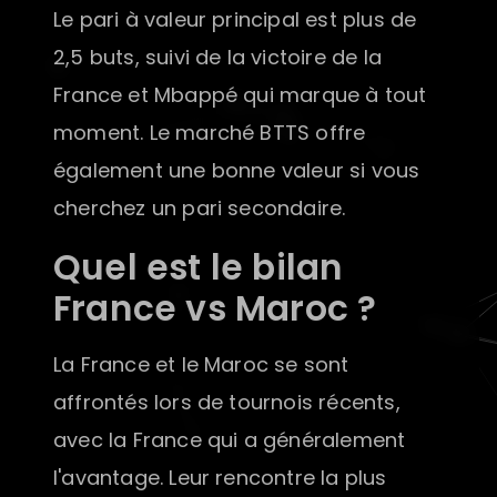
Le pari à valeur principal est plus de
2,5 buts, suivi de la victoire de la
France et Mbappé qui marque à tout
moment. Le marché BTTS offre
également une bonne valeur si vous
cherchez un pari secondaire.
Quel est le bilan
France vs Maroc ?
La France et le Maroc se sont
affrontés lors de tournois récents,
avec la France qui a généralement
l'avantage. Leur rencontre la plus