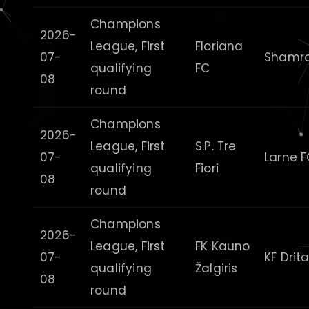
Champions
2026-
League, First
Floriana
07-
Shamr
qualifying
FC
08
round
Champions
2026-
League, First
S.P. Tre
07-
Larne 
qualifying
Fiori
08
round
Champions
2026-
League, First
FK Kauno
07-
KF Drit
qualifying
Žalgiris
08
round