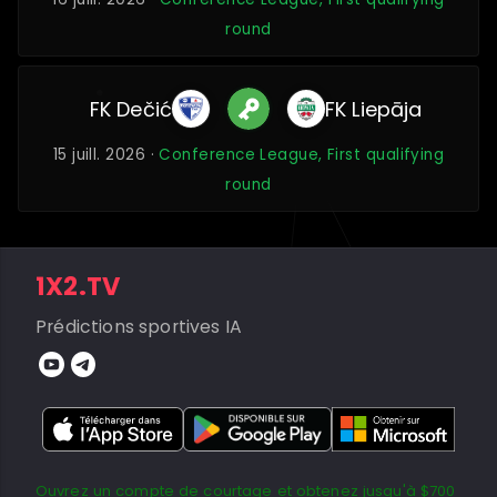
round
FK Dečić
FK Liepāja
15 juill. 2026 ·
Conference League, First qualifying
round
1X2.TV
Prédictions sportives IA
Ouvrez un compte de courtage et obtenez jusqu'à $700