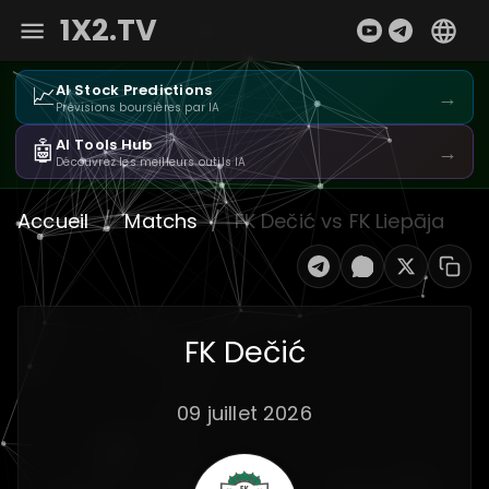
1X2.TV
📈
AI Stock Predictions
→
Prévisions boursières par IA
🤖
AI Tools Hub
→
Découvrez les meilleurs outils IA
Accueil
/
Matchs
/
FK Dečić vs FK Liepāja
FK Dečić
09 juillet 2026