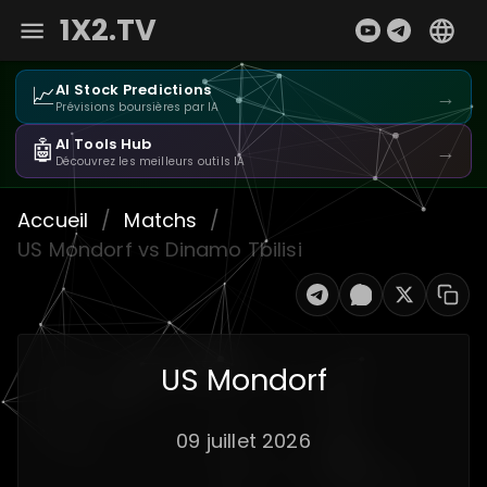
1X2.TV
📈
AI Stock Predictions
→
Prévisions boursières par IA
🤖
AI Tools Hub
→
Découvrez les meilleurs outils IA
Accueil
/
Matchs
/
US Mondorf vs Dinamo Tbilisi
US Mondorf
09 juillet 2026