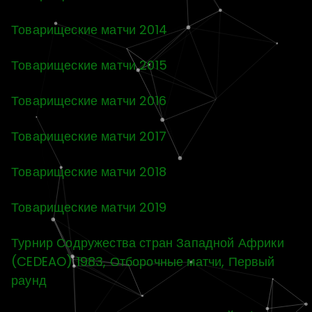
Товарищеские матчи 2014
Товарищеские матчи 2015
Товарищеские матчи 2016
Товарищеские матчи 2017
Товарищеские матчи 2018
Товарищеские матчи 2019
Турнир Содружества стран Западной Африки
(CEDEAO) 1983, Отборочные матчи, Первый
раунд