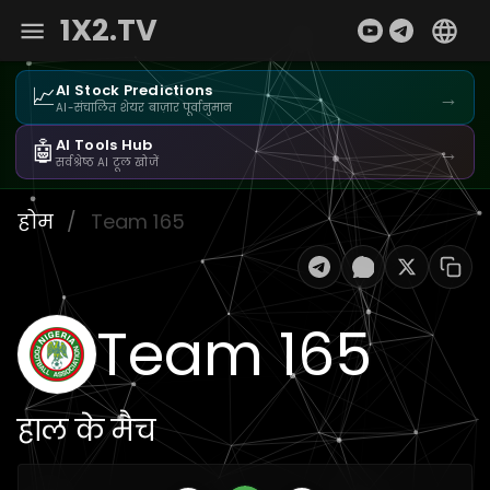
1X2.TV
📈
AI Stock Predictions
→
AI-संचालित शेयर बाज़ार पूर्वानुमान
🤖
AI Tools Hub
→
सर्वश्रेष्ठ AI टूल खोजें
होम
/
Team 165
Team 165
हाल के मैच