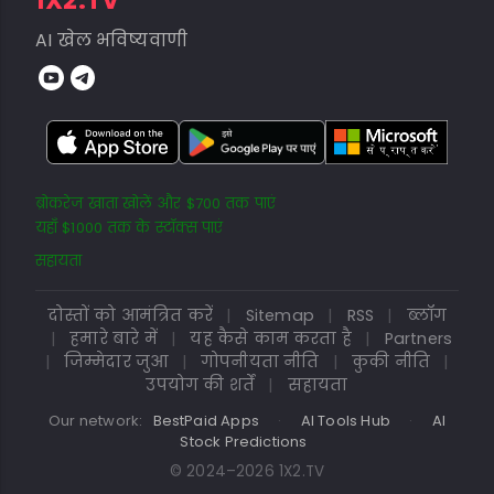
1X2.TV
AI खेल भविष्यवाणी
ब्रोकरेज खाता खोलें और $700 तक पाएं
यहाँ $1000 तक के स्टॉक्स पाएं
सहायता
दोस्तों को आमंत्रित करें
|
Sitemap
|
RSS
|
ब्लॉग
|
हमारे बारे में
|
यह कैसे काम करता है
|
Partners
|
जिम्मेदार जुआ
|
गोपनीयता नीति
|
कुकी नीति
|
उपयोग की शर्तें
|
सहायता
Our network:
BestPaid Apps
·
AI Tools Hub
·
AI
Stock Predictions
© 2024–2026 1X2.TV