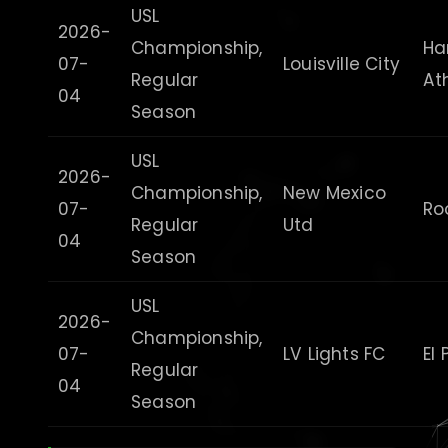
USL
2026-
Championship,
Ha
07-
Louisville City
Regular
At
04
Season
USL
2026-
Championship,
New Mexico
07-
Ro
Regular
Utd
04
Season
USL
2026-
Championship,
07-
LV Lights FC
El
Regular
04
Season