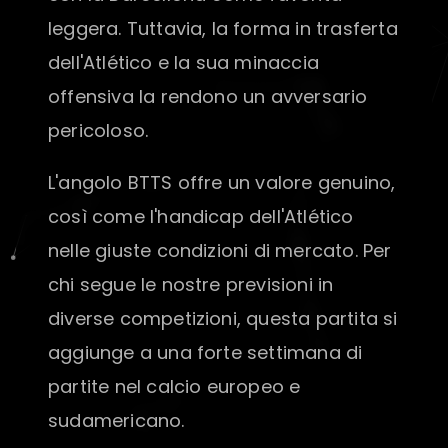
leggera. Tuttavia, la forma in trasferta
dell'Atlético e la sua minaccia
offensiva la rendono un avversario
pericoloso.
L'angolo BTTS offre un valore genuino,
così come l'handicap dell'Atlético
nelle giuste condizioni di mercato. Per
chi segue le nostre previsioni in
diverse competizioni, questa partita si
aggiunge a una forte settimana di
partite nel calcio europeo e
sudamericano.