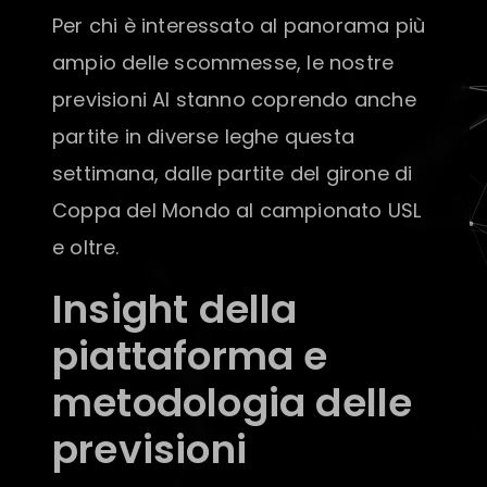
Per chi è interessato al panorama più
ampio delle scommesse, le nostre
previsioni AI stanno coprendo anche
partite in diverse leghe questa
settimana, dalle partite del girone di
Coppa del Mondo al campionato USL
e oltre.
Insight della
piattaforma e
metodologia delle
previsioni