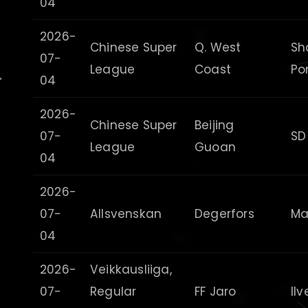
04
2026-
Chinese Super
Q. West
Sh
07-
League
Coast
Po
04
2026-
Chinese Super
Beijing
07-
SD
League
Guoan
04
2026-
07-
Allsvenskan
Degerfors
Ma
04
2026-
Veikkausliiga,
07-
Regular
FF Jaro
Ilv