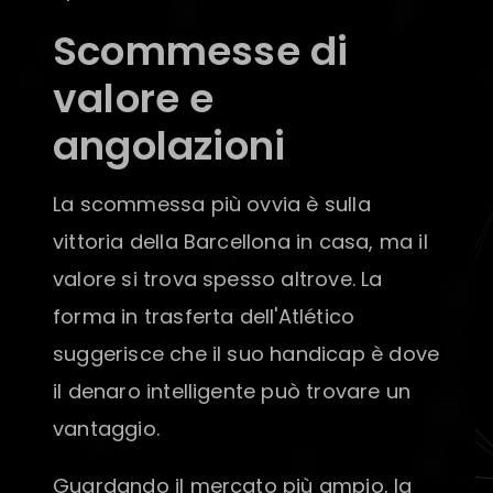
Scommesse di
valore e
angolazioni
La scommessa più ovvia è sulla
vittoria della Barcellona in casa, ma il
valore si trova spesso altrove. La
forma in trasferta dell'Atlético
suggerisce che il suo handicap è dove
il denaro intelligente può trovare un
vantaggio.
Guardando il mercato più ampio, la