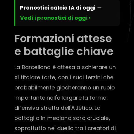
Pronostici calcio IA di oggi
—
Vedi i pronostici di oggi ›
Formazioni attese
e battaglie chiave
La Barcellona è attesa a schierare un
XI titolare forte, con i suoi terzini che
probabilmente giocheranno un ruolo
importante nell'allargare la forma
difensiva stretta dell'Atlético. La
battaglia in mediana sarà cruciale,
soprattutto nel duello tra i creatori di