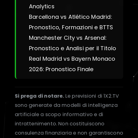
Analytics
Barcellona vs Atlético Madrid:
Pronostico, Formazioni e BTTS
Manchester City vs Arsenal:
Pronostico e Analisi per il Titolo
Real Madrid vs Bayern Monaco
2026: Pronostico Finale
Si prega di notare.
Le previsioni di 1X2.TV
sono generate da modelli di intelligenza
artificiale a scopo informativo e di
intrattenimento. Non costituiscono
consulenza finanziaria e non garantiscono