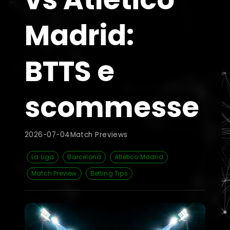
Madrid:
BTTS e
scommesse
2026-07-04
Match Previews
La Liga
Barcelona
Atlético Madrid
Match Preview
Betting Tips