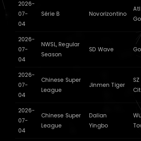
2026-
Atl
07-
Série B
Novorizontino
Go
04
2026-
NWSL, Regular
07-
SD Wave
Go
Season
04
2026-
Chinese Super
SZ
07-
Jinmen Tiger
League
Ci
04
2026-
Chinese Super
Dalian
Wu
07-
League
Yingbo
To
04