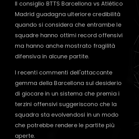
Il consiglio BTTS Barcellona vs Atlético
Madrid guadagna ulteriore credibilità
quando si considera che entrambe le
squadre hanno ottimi record offensivi
ma hanno anche mostrato fragilità
difensiva in alcune partite.
I recenti commenti dell'attaccante
gemma della Barcellona sul desiderio
di giocare in un sistema che premia i
terzini offensivi suggeriscono che la
squadra sta evolvendosi in un modo
che potrebbe rendere le partite più
aperte.