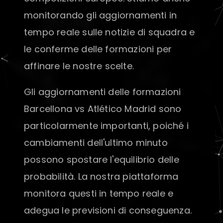
monitorando gli aggiornamenti in
tempo reale sulle notizie di squadra e
le conferme delle formazioni per
affinare le nostre scelte.
Gli aggiornamenti delle formazioni
Barcellona vs Atlético Madrid sono
particolarmente importanti, poiché i
cambiamenti dell'ultimo minuto
possono spostare l'equilibrio delle
probabilità. La nostra piattaforma
monitora questi in tempo reale e
adegua le previsioni di conseguenza.