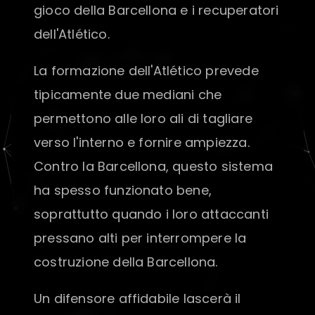
gioco della Barcellona e i recuperatori
dell'Atlético.
La formazione dell'Atlético prevede
tipicamente due mediani che
permettono alle loro ali di tagliare
verso l'interno e fornire ampiezza.
Contro la Barcellona, questo sistema
ha spesso funzionato bene,
soprattutto quando i loro attaccanti
pressano alti per interrompere la
costruzione della Barcellona.
Un difensore affidabile lascerà il