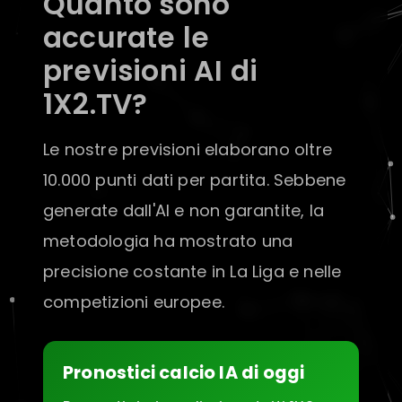
Quanto sono
accurate le
previsioni AI di
1X2.TV?
Le nostre previsioni elaborano oltre
10.000 punti dati per partita. Sebbene
generate dall'AI e non garantite, la
metodologia ha mostrato una
precisione costante in La Liga e nelle
competizioni europee.
Pronostici calcio IA di oggi