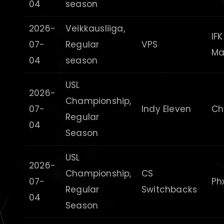
04
season
2026-
Veikkausliiga,
IFK
07-
Regular
VPS
Ma
04
season
USL
2026-
Championship,
07-
Indy Eleven
Ch
Regular
04
Season
USL
2026-
Championship,
CS
07-
Ph
Regular
Switchbacks
04
Season