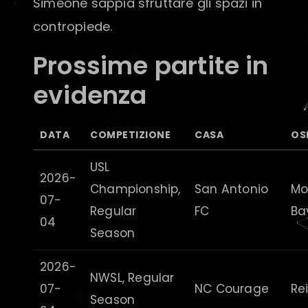
Simeone sappia sfruttare gli spazi in
contropiede.
Prossime partite in
evidenza
DATA
COMPETIZIONE
CASA
OS
USL
2026-
Championship,
San Antonio
Mo
07-
Regular
FC
Ba
04
Season
2026-
NWSL, Regular
07-
NC Courage
Re
Season