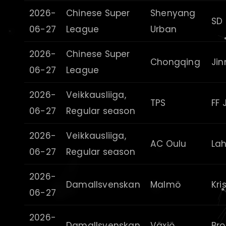
2026-
Chinese Super
Shenyang
SD
06-27
League
Urban
2026-
Chinese Super
Chongqing
Jin
06-27
League
2026-
Veikkausliiga,
TPS
FF 
06-27
Regular season
2026-
Veikkausliiga,
AC Oulu
Lah
06-27
Regular season
2026-
Damallsvenskan
Malmö
Kri
06-27
2026-
Damallsvenskan
Växjö
Br