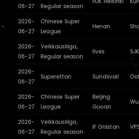
HJK Helsinki
Ku
06-27
Regular season
2026-
Chinese Super
Henan
Sha
06-27
League
2026-
Veikkausliiga,
Ilves
SJ
06-27
Regular season
2026-
Superettan
Sundsvall
Ös
06-27
2026-
Chinese Super
Beijing
Wu
06-27
League
Guoan
2026-
Veikkausliiga,
IF Gnistan
VP
06-27
Regular season