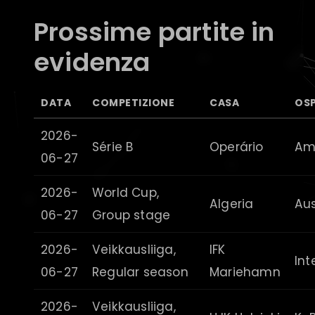
Prossime partite in
evidenza
DATA
COMPETIZIONE
CASA
OSP
2026-
Série B
Operário
Am
06-27
2026-
World Cup,
Algeria
Aus
06-27
Group stage
2026-
Veikkausliiga,
IFK
Int
06-27
Regular season
Mariehamn
2026-
Veikkausliiga,