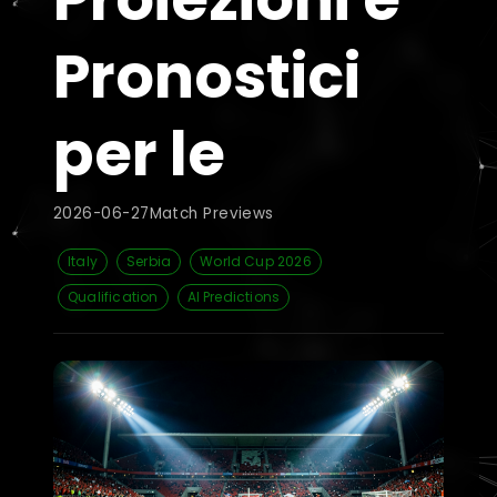
Pronostici
per le
2026-06-27
Match Previews
Italy
Serbia
World Cup 2026
Qualification
AI Predictions