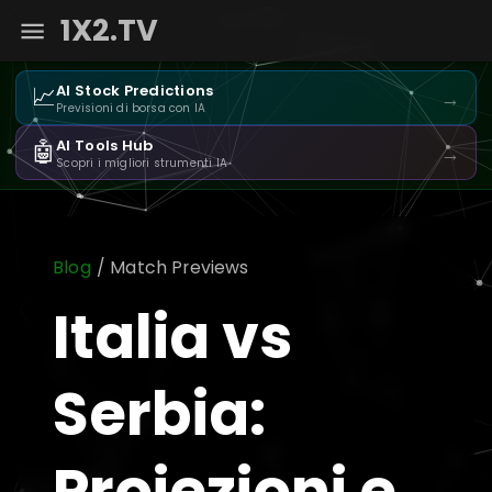
1X2.TV
📈
AI Stock Predictions
→
Previsioni di borsa con IA
🤖
AI Tools Hub
→
Scopri i migliori strumenti IA
Blog
/ Match Previews
Italia vs
Serbia:
Proiezioni e