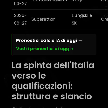
06-27
2026-
Ljungskile
Superettan
Ör
06-27
SK
Pronostici calcio IA di oggi
—
Vedi i pronostici di oggi ›
La spinta dell'Italia
verso le
qualificazioni:
struttura e slancio