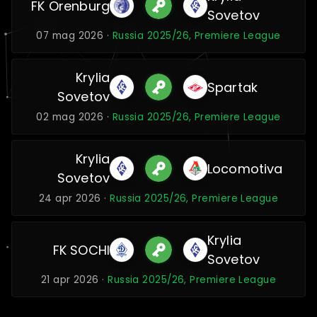
FK Orenburg
Sovetov
07 mag 2026 ·
Russia 2025/26, Premiere League
Krylia
Spartak
Sovetov
02 mag 2026 ·
Russia 2025/26, Premiere League
Krylia
Locomotiva
Sovetov
24 apr 2026 ·
Russia 2025/26, Premiere League
Krylia
FK SOCHI
Sovetov
21 apr 2026 ·
Russia 2025/26, Premiere League