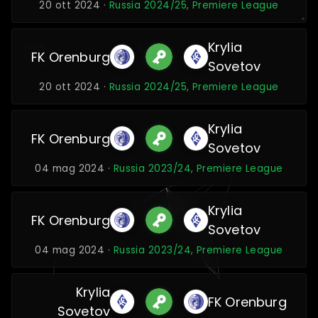
20 ott 2024 ·
Russia 2024/25, Premiere League
Krylia
FK Orenburg
Sovetov
20 ott 2024 ·
Russia 2024/25, Premiere League
Krylia
FK Orenburg
Sovetov
04 mag 2024 ·
Russia 2023/24, Premiere League
Krylia
FK Orenburg
Sovetov
04 mag 2024 ·
Russia 2023/24, Premiere League
Krylia
FK Orenburg
Sovetov