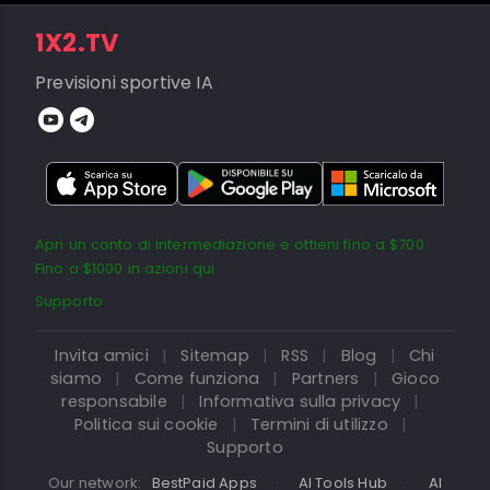
1X2.TV
Previsioni sportive IA
Apri un conto di intermediazione e ottieni fino a $700
Fino a $1000 in azioni qui
Supporto
Invita amici
|
Sitemap
|
RSS
|
Blog
|
Chi
siamo
|
Come funziona
|
Partners
|
Gioco
responsabile
|
Informativa sulla privacy
|
Politica sui cookie
|
Termini di utilizzo
|
Supporto
Our network:
BestPaid Apps
·
AI Tools Hub
·
AI