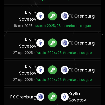
Krylia
FK Orenburg
Sovetov
18 ott 2025 ·
Russia 2025/26, Premiere League
Krylia
FK Orenburg
Sovetov
27 apr 2025 ·
Russia 2024/25, Premiere League
Krylia
FK Orenburg
Sovetov
27 apr 2025 ·
Russia 2024/25, Premiere League
Krylia
FK Orenburg
Sovetov