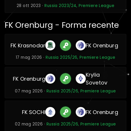
28 ott 2023 ·
Russia 2023/24, Premiere League
FK Orenburg - Forma recente
FK Krasnodar
FK Orenburg
17 mag 2026 ·
Russia 2025/26, Premiere League
Krylia
FK Orenburg
Sovetov
07 mag 2026 ·
Russia 2025/26, Premiere League
FK SOCHI
FK Orenburg
02 mag 2026 ·
Russia 2025/26, Premiere League