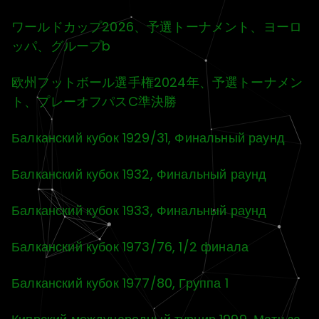
ワールドカップ2026、予選トーナメント、ヨーロ
ッパ、グループb
欧州フットボール選手権2024年、予選トーナメン
ト、プレーオフパスC準決勝
Балканский кубок 1929/31, Финальный раунд
Балканский кубок 1932, Финальный раунд
Балканский кубок 1933, Финальный раунд
Балканский кубок 1973/76, 1/2 финала
Балканский кубок 1977/80, Группа 1