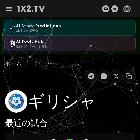
1X2.TV
📈
AI Stock Predictions
→
AI株式市場予測
🤖
AI Tools Hub
→
最高のAIツールを発見
ホーム
/
ギリシャ
ギリシャ
最近の試合