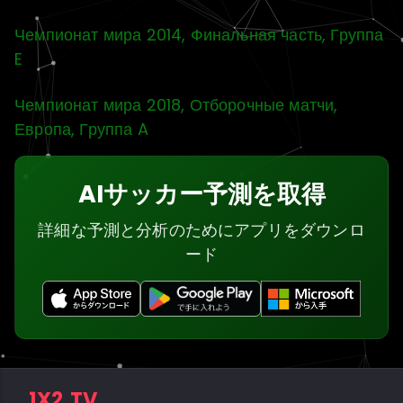
Чемпионат мира 2014, Финальная часть, Группа
E
Чемпионат мира 2018, Отборочные матчи,
Европа, Группа A
AIサッカー予測を取得
詳細な予測と分析のためにアプリをダウンロ
ード
1X2.TV