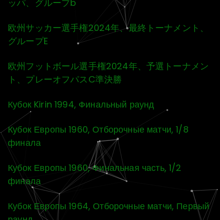
ッパ、グループb
欧州サッカー選手権2024年、最終トーナメント、
グループE
欧州フットボール選手権2024年、予選トーナメン
ト、プレーオフパスC準決勝
Кубок Kirin 1994, Финальный раунд
Кубок Европы 1960, Отборочные матчи, 1/8
финала
Кубок Европы 1960, Финальная часть, 1/2
финала
Кубок Европы 1964, Отборочные матчи, Первый
раунд