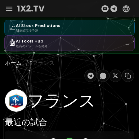
1X2.TV
📈
AI Stock Predictions
→
AI株式市場予測
🤖
AI Tools Hub
→
最高のAIツールを発見
ホーム
/
フランス
フランス
最近の試合