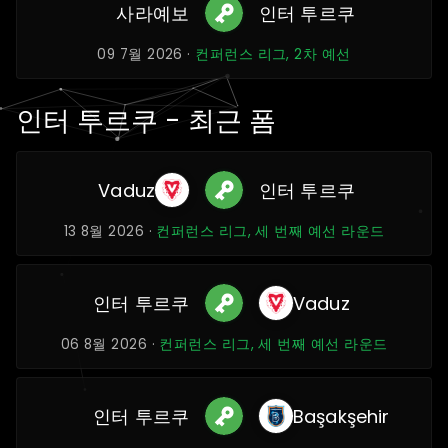
사라예보
인터 투르쿠
09 7월 2026 ·
컨퍼런스 리그, 2차 예선
인터 투르쿠 - 최근 폼
Vaduz
인터 투르쿠
13 8월 2026 ·
컨퍼런스 리그, 세 번째 예선 라운드
인터 투르쿠
Vaduz
06 8월 2026 ·
컨퍼런스 리그, 세 번째 예선 라운드
인터 투르쿠
Başakşehir