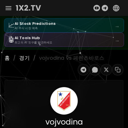
1X2.TV
📈
AI Stock Predictions
→
AI 주식 시장 예측
🤖
AI Tools Hub
→
최고의 AI 도구를 발견하세요
홈
/
경기
/
vojvodina vs 페렌츠바로스
vojvodina