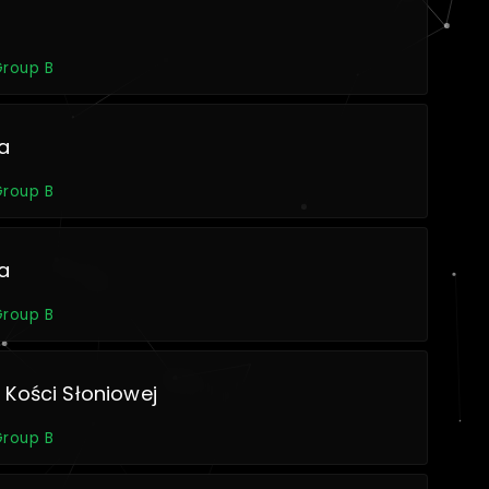
Group B
a
Group B
a
Group B
Kości Słoniowej
Group B