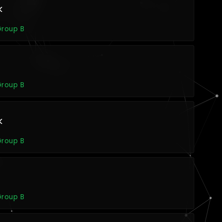
k
Group B
Group B
k
Group B
Group B