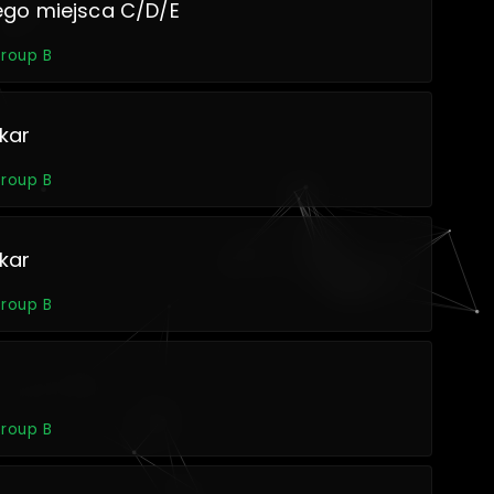
ego miejsca C/D/E
Group B
kar
Group B
kar
Group B
Group B