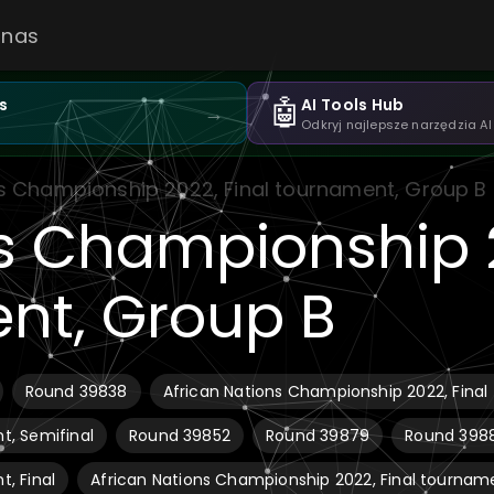
 nas
🤖
s
AI Tools Hub
→
Odkryj najlepsze narzędzia AI
ns Championship 2022, Final tournament, Group B
ns Championship 
nt, Group B
Round 39838
African Nations Championship 2022, Final
t, Semifinal
Round 39852
Round 39879
Round 398
, Final
African Nations Championship 2022, Final tournam