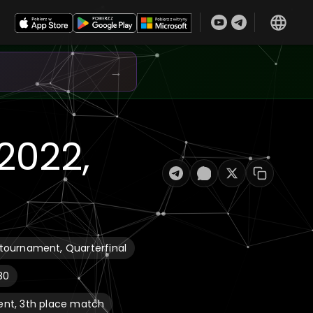
→
2022,
 tournament, Quarterfinal
80
ent, 3th place match