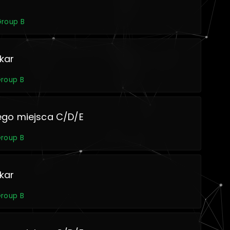
Group B
kar
Group B
ego miejsca C/D/E
Group B
kar
Group B