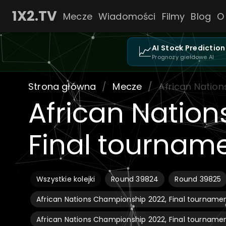
1X2.TV
Mecze
Wiadomości
Filmy
Blog
O
📈
AI Stock Prediction
Prognozy giełdowe AI
Strona główna
/
Mecze
/
African Natio
African Natio
Final tourname
Wszystkie kolejki
Round 39824
Round 39825
African Nations Championship 2022, Final tournamen
African Nations Championship 2022, Final tournament