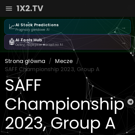
1X2.TV
📈
AI Stock Predictions
→
Prognozy giełdowe AI
🤖
AI Tools Hub
→
Odkryj najlepsze narzędzia AI
Strona główna
/
Mecze
/
SAFF Championship 2023, Group A
SAFF
Championship
2023, Group A