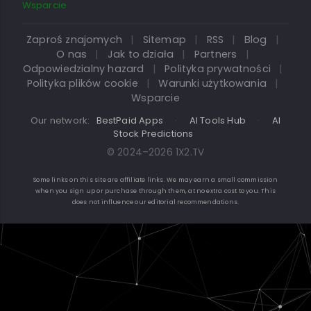
Wsparcie
Zaproś znajomych
|
Sitemap
|
RSS
|
Blog
|
O nas
|
Jak to działa
|
Partners
|
Odpowiedzialny hazard
|
Polityka prywatności
|
Polityka plików cookie
|
Warunki użytkowania
|
Wsparcie
Our network:
BestPaid Apps
·
AI Tools Hub
·
AI
Stock Predictions
© 2024–2026 1X2.TV
Some links on this site are affiliate links. We may earn a small commission
when you sign up or purchase through them, at no extra cost to you. This
does not influence our editorial recommendations.