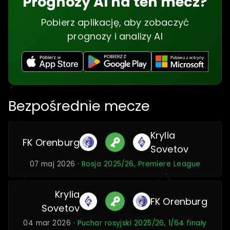
Prognozy AI na ten mecz?
Pobierz aplikację, aby zobaczyć
prognozy i analizy AI
Bezpośrednie mecze
Krylia
FK Orenburg
Sovetov
07 maj 2026 ·
Rosja 2025/26, Premiere League
Krylia
FK Orenburg
Sovetov
04 mar 2026 ·
Puchar rosyjski 2025/26, 1/64 finały