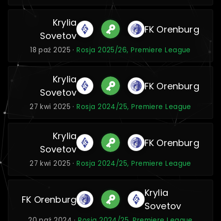
Krylia
FK Orenburg
Sovetov
18 paź 2025 ·
Rosja 2025/26, Premiere League
Krylia
FK Orenburg
Sovetov
27 kwi 2025 ·
Rosja 2024/25, Premiere League
Krylia
FK Orenburg
Sovetov
27 kwi 2025 ·
Rosja 2024/25, Premiere League
Krylia
FK Orenburg
Sovetov
20 paź 2024 ·
Rosja 2024/25, Premiere League