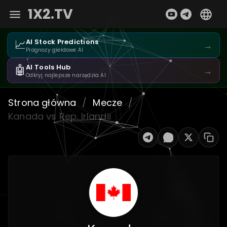
1X2.TV
📈
AI Stock Predictions
→
Prognozy giełdowe AI
🤖
AI Tools Hub
→
Odkryj najlepsze narzędzia AI
Strona główna
/
Mecze
/
Kanada vs Rep. Irlandii