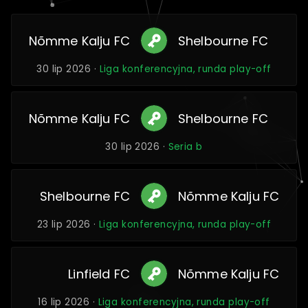
Nõmme Kalju FC
Shelbourne FC
30 lip 2026 ·
Liga konferencyjna, runda play-off
Nõmme Kalju FC
Shelbourne FC
30 lip 2026 ·
Seria b
Shelbourne FC
Nõmme Kalju FC
23 lip 2026 ·
Liga konferencyjna, runda play-off
Linfield FC
Nõmme Kalju FC
16 lip 2026 ·
Liga konferencyjna, runda play-off