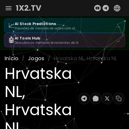
1X2.TV
📈
AI Stock Predictions
→
Previsões de mercado de ações com IA
🤖
AI Tools Hub
→
Descubra as melhores ferramentas de IA
Início
/
Jogos
/
Hrvatska NL, Hrvatska NL
Hrvatska
NL,
Hrvatska
NL