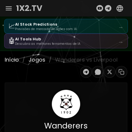
1X2.TV
📈
AI Stock Predictions
→
Previsões de mercado de ações com IA
🤖
AI Tools Hub
→
Descubra as melhores ferramentas de IA
Início
/
Jogos
/
Wanderers vs Liverpool
Wanderers