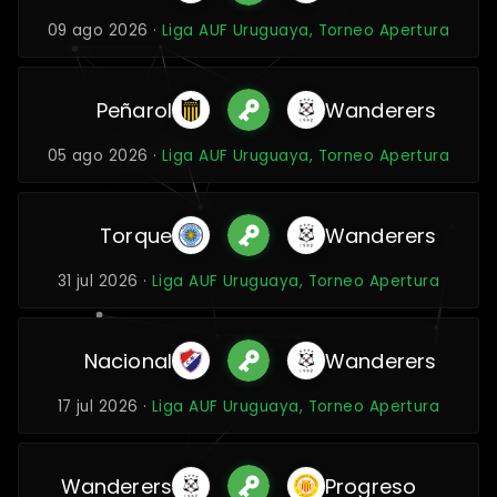
09 ago 2026 ·
Liga AUF Uruguaya, Torneo Apertura
Peñarol
Wanderers
05 ago 2026 ·
Liga AUF Uruguaya, Torneo Apertura
Torque
Wanderers
31 jul 2026 ·
Liga AUF Uruguaya, Torneo Apertura
Nacional
Wanderers
17 jul 2026 ·
Liga AUF Uruguaya, Torneo Apertura
Wanderers
Progreso