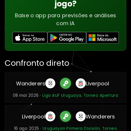
jogo?
Baixe o app para previsões e análises
com IA
Confronto direto
Wanderers
Liverpool
08 mai 2026 ·
Liga AUF Uruguaya, Torneo Apertura
Liverpool
Wanderers
16 ago 2025 ·
Uruguayan Primera División, Torneo