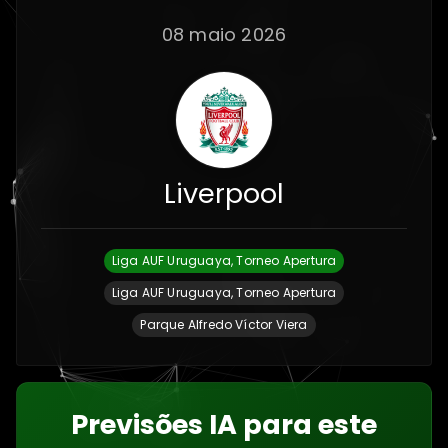
08 maio 2026
Liverpool
Liga AUF Uruguaya, Torneo Apertura
Liga AUF Uruguaya, Torneo Apertura
Parque Alfredo Víctor Viera
Previsões IA para este