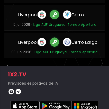
Liverpool
Cerro
12 jul 2026 ·
Liga AUF Uruguaya, Torneo Apertura
Liverpool
Cerro Largo
08 jun 2026 ·
Liga AUF Uruguaya, Torneo Apertura
1X2.TV
Previsões esportivas de IA