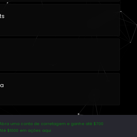
ts
ia
Abra uma conta de corretagem e ganhe até $700
Até $1000 em ações aqui