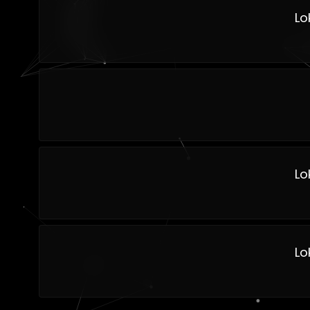
Lo
Lo
Lo