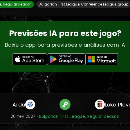
e, Regular season
Bulgarian First League, Conference League group
Previsões IA para este jogo?
Baixe o app para previsões e análises com IA
Arda
Loko Plov
20 fev 2027 ·
Bulgarian First League, Regular season