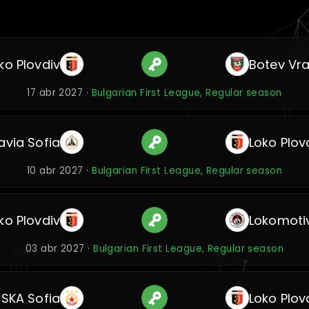
ko Plovdiv
Botev Vr
17 abr 2027 ·
Bulgarian First League, Regular season
avia Sofia
Loko Plov
10 abr 2027 ·
Bulgarian First League, Regular season
ko Plovdiv
Lokomotiv
03 abr 2027 ·
Bulgarian First League, Regular season
SKA Sofia
Loko Plov