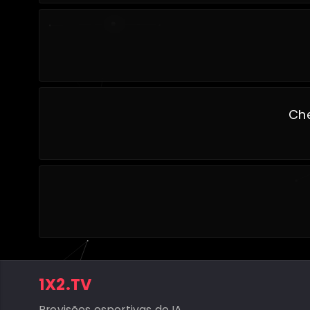
Ch
1X2.TV
Previsões esportivas de IA