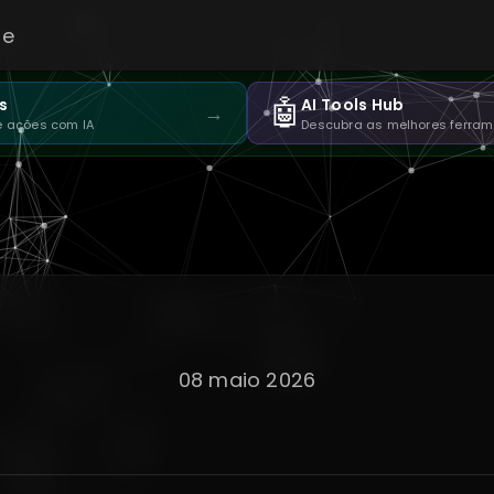
re
🤖
s
AI Tools Hub
→
e ações com IA
Descubra as melhores ferram
08 maio 2026