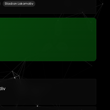
Stadion Lokomotiv
div