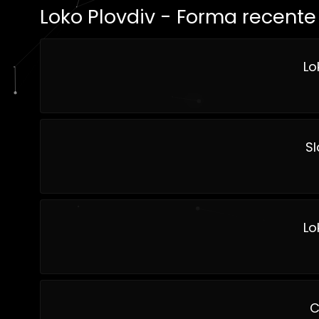
Loko Plovdiv - Forma recente
Lo
Sl
Lo
C