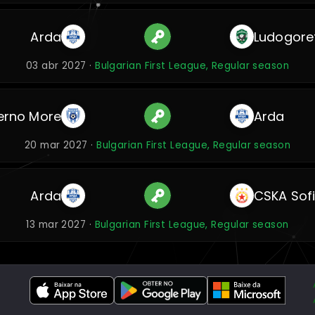
Arda
Ludogore
03 abr 2027 ·
Bulgarian First League, Regular season
erno More
Arda
20 mar 2027 ·
Bulgarian First League, Regular season
Arda
CSKA Sof
13 mar 2027 ·
Bulgarian First League, Regular season