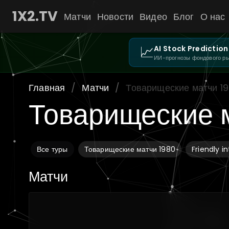
1X2.TV
Матчи
Новости
Видео
Блог
О нас
📈
AI Stock Prediction
ИИ-прогнозы фондового р
Главная
/
Матчи
/
Товарищеские матчи 1
Товарищеские 
Все туры
Товарищеские матчи 1980
Friendly i
Матчи