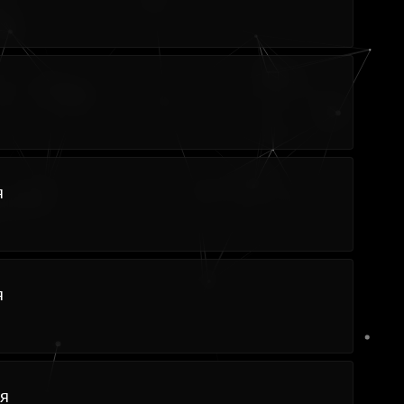
я
я
я