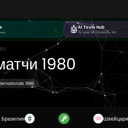
🤖
s
AI Tools Hub
→
ынка
Лучшие инструменты ИИ
980
матчи 1980
nternationals 1980
Бразилия
Швейцар