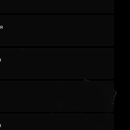
я
я
я