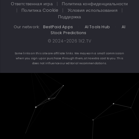
Ответственная игра
|
Политика конфиденциальности
|
Политика Cookie
|
Условия использования
|
Поддержка
Our network:
BestPaid Apps
·
AI Tools Hub
·
AI
Stock Predictions
© 2024–2026 1X2.TV
Some links on this site are affiliate links. We may earn a small commission
when you sign up or purchase through them, at no extra cost to you. This
does not influence our editorial recommendations.