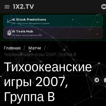
1X2.TV
📈
AI Stock Predictions
→
ИИ-прогнозы фондового рынка
🤖
AI Tools Hub
→
Лучшие инструменты ИИ
Главная
/
Матчи
/
Тихоокеанские игры 2007, Группа B
Тихоокеанские
игры 2007,
Группа B