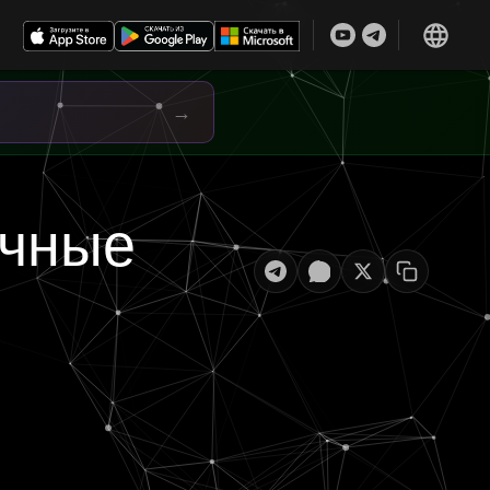
→
очные