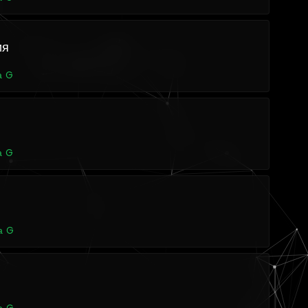
ия
а G
а G
а G