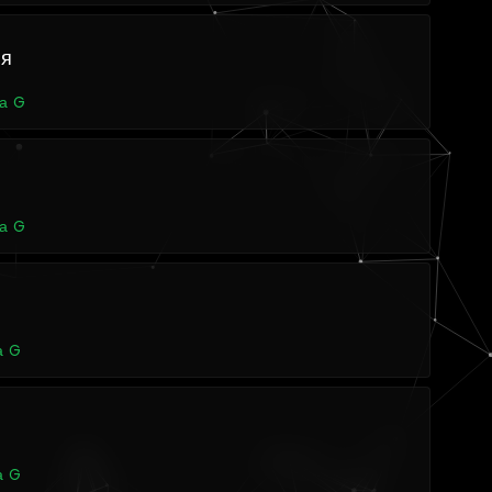
ия
а G
а G
а G
а G