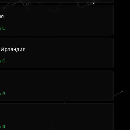
ия
а G
 Ирландия
а G
а G
а G