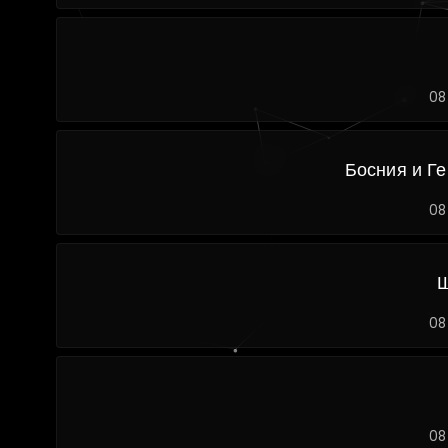
08
Босния и Г
08
Ш
08
08