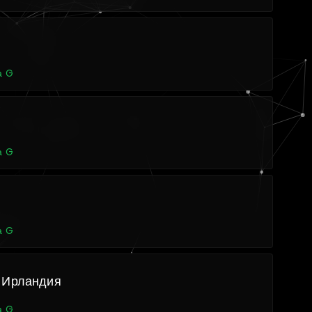
а G
а G
а G
 Ирландия
а G