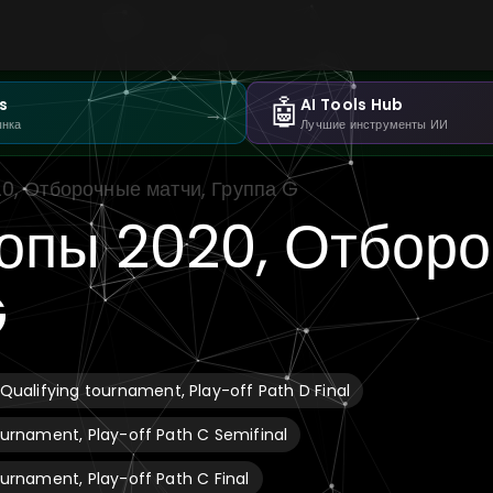
🤖
s
AI Tools Hub
→
ынка
Лучшие инструменты ИИ
0, Отборочные матчи, Группа G
опы 2020, Отбор
G
ualifying tournament, Play-off Path D Final
urnament, Play-off Path C Semifinal
urnament, Play-off Path C Final