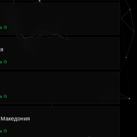
а G
ия
а G
а G
 Македония
а G