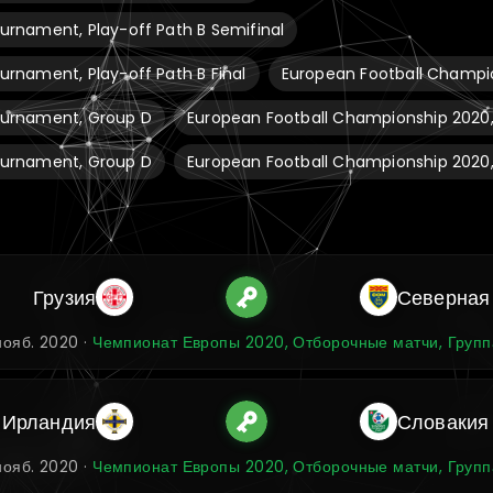
urnament, Play-off Path B Semifinal
urnament, Play-off Path B Final
European Football Champio
ournament, Group D
European Football Championship 2020,
ournament, Group D
European Football Championship 2020,
Грузия
Северная
нояб. 2020 ·
Чемпионат Европы 2020, Отборочные матчи, Групп
 Ирландия
Словакия
нояб. 2020 ·
Чемпионат Европы 2020, Отборочные матчи, Групп