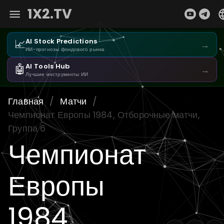
1X2.TV
📈
AI Stock Predictions
→
ИИ-прогнозы фондового рынка
🤖
AI Tools Hub
→
Лучшие инструменты ИИ
Главная
/
Матчи
/
Чемпионат Европы 1984, Отборочные матчи,
Группа 6
Чемпионат
Европы
1984,