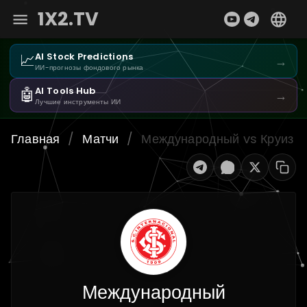
1X2.TV
📈
AI Stock Predictions
→
ИИ-прогнозы фондового рынка
🤖
AI Tools Hub
→
Лучшие инструменты ИИ
Главная
/
Матчи
/
Международный vs Круиз
Международный