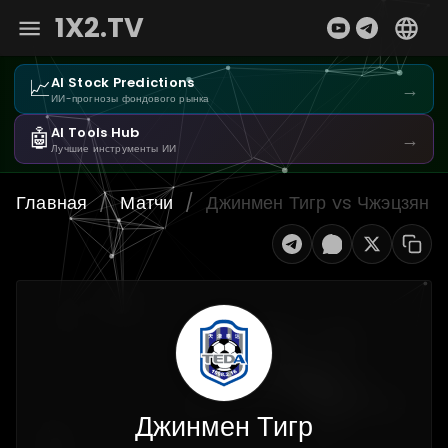
1X2.TV
📈
AI Stock Predictions
→
ИИ-прогнозы фондового рынка
🤖
AI Tools Hub
→
Лучшие инструменты ИИ
Главная
/
Матчи
/
Джинмен Тигр vs Чжэцзян
Джинмен Тигр