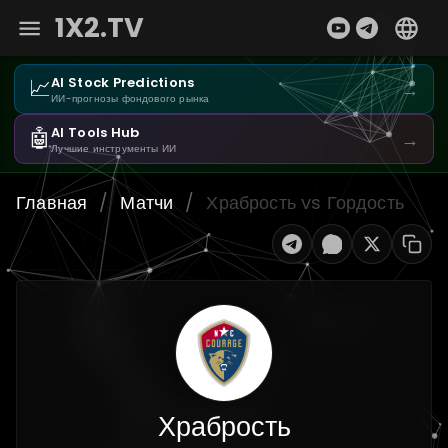
1X2.TV
📈
AI Stock Predictions
→
ИИ-прогнозы фондового рынка
🤖
AI Tools Hub
→
Лучшие инструменты ИИ
Главная
/
Матчи
/
Храбрость vs Гордость
Храбрость