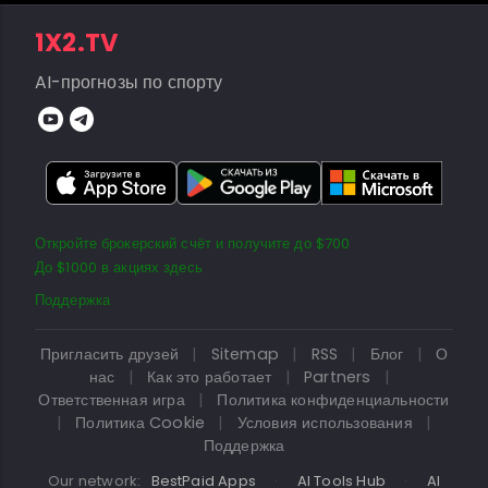
1X2.TV
AI-прогнозы по спорту
Откройте брокерский счёт и получите до $700
До $1000 в акциях здесь
Поддержка
Пригласить друзей
|
Sitemap
|
RSS
|
Блог
|
О
нас
|
Как это работает
|
Partners
|
Ответственная игра
|
Политика конфиденциальности
|
Политика Cookie
|
Условия использования
|
Поддержка
Our network:
BestPaid Apps
·
AI Tools Hub
·
AI