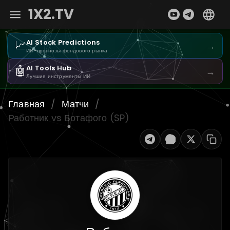
1X2.TV
📈
AI Stock Predictions
→
ИИ-прогнозы фондового рынка
🤖
AI Tools Hub
→
Лучшие инструменты ИИ
Главная
/
Матчи
/
Работник vs Ботафого (SP)