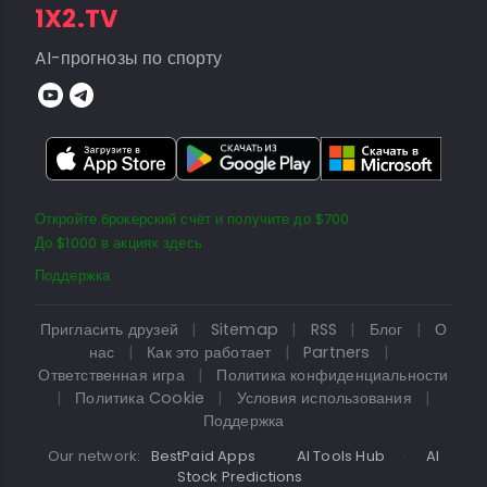
1X2.TV
AI-прогнозы по спорту
Откройте брокерский счёт и получите до $700
До $1000 в акциях здесь
Поддержка
Пригласить друзей
|
Sitemap
|
RSS
|
Блог
|
О
нас
|
Как это работает
|
Partners
|
Ответственная игра
|
Политика конфиденциальности
|
Политика Cookie
|
Условия использования
|
Поддержка
Our network:
BestPaid Apps
·
AI Tools Hub
·
AI
Stock Predictions