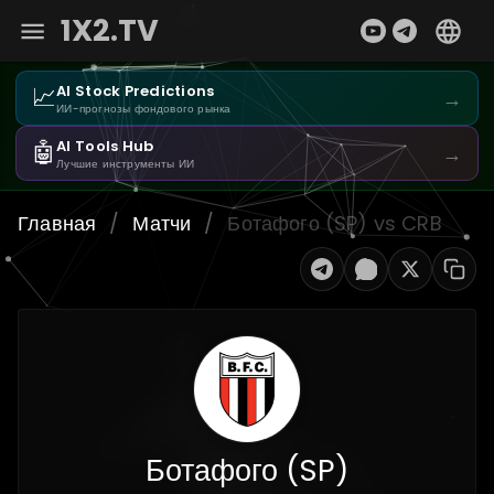
1X2.TV
📈
AI Stock Predictions
→
ИИ-прогнозы фондового рынка
🤖
AI Tools Hub
→
Лучшие инструменты ИИ
Главная
/
Матчи
/
Ботафого (SP) vs CRB
Ботафого (SP)