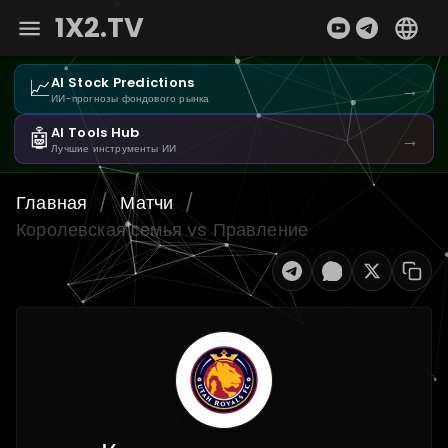
1X2.TV
📈
AI Stock Predictions
→
ИИ-прогнозы фондового рынка
🤖
AI Tools Hub
→
Лучшие инструменты ИИ
Главная
/
Матчи
/
Королевская семья vs Правление