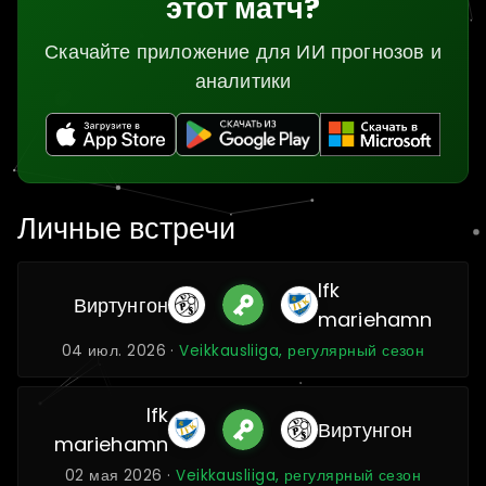
этот матч?
Скачайте приложение для ИИ прогнозов и
аналитики
Личные встречи
Ifk
Виртунгон
mariehamn
04 июл. 2026 ·
Veikkausliiga, регулярный сезон
Ifk
Виртунгон
mariehamn
02 мая 2026 ·
Veikkausliiga, регулярный сезон