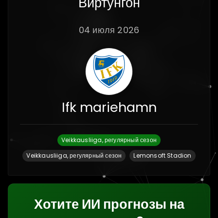
Виртунгон
04 июля 2026
Ifk mariehamn
Veikkausliiga, регулярный сезон
Veikkausliiga, регулярный сезон
Lemonsoft Stadion
Хотите ИИ прогнозы на