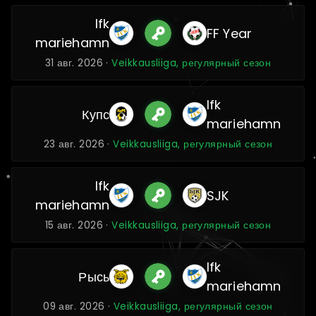
Ifk
FF Year
mariehamn
31 авг. 2026 ·
Veikkausliiga, регулярный сезон
Ifk
Купс
mariehamn
23 авг. 2026 ·
Veikkausliiga, регулярный сезон
Ifk
SJK
mariehamn
15 авг. 2026 ·
Veikkausliiga, регулярный сезон
Ifk
Рысь
mariehamn
09 авг. 2026 ·
Veikkausliiga, регулярный сезон