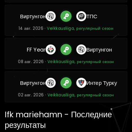
Виртунгон
ТПС
14 авг. 2026 ·
Veikkausliiga, регулярный сезон
FF Year
Виртунгон
08 авг. 2026 ·
Veikkausliiga, регулярный сезон
Виртунгон
Интер Турку
02 авг. 2026 ·
Veikkausliiga, регулярный сезон
Ifk mariehamn - Последние
результаты