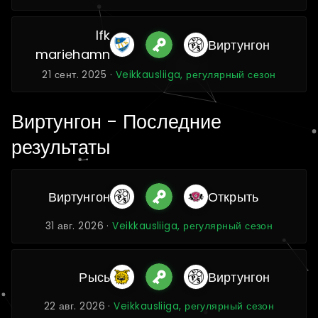
Ifk
Виртунгон
mariehamn
21 сент. 2025 ·
Veikkausliiga, регулярный сезон
Виртунгон - Последние
результаты
Виртунгон
Открыть
31 авг. 2026 ·
Veikkausliiga, регулярный сезон
Рысь
Виртунгон
22 авг. 2026 ·
Veikkausliiga, регулярный сезон