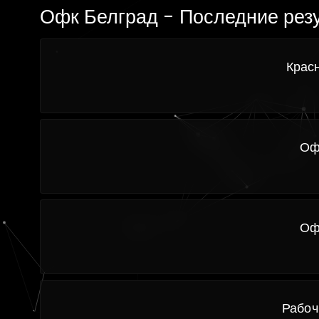
Офк Белград - Последние рез
Крас
Оф
Оф
Рабоч