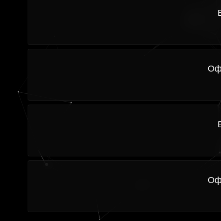
Оф
Оф