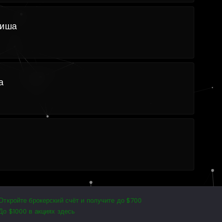
ниша
а
Откройте брокерский счёт и получите до $700
До $1000 в акциях здесь