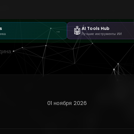
🤖
s
AI Tools Hub
→
ынка
Лучшие инструменты ИИ
дина
01 ноября 2026