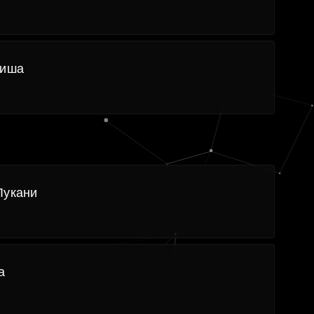
ниша
Лукани
а