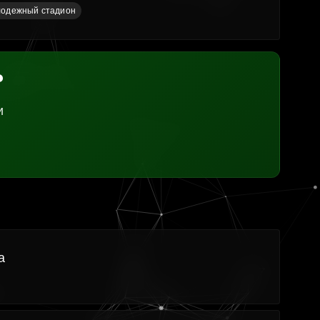
одежный стадион
?
и
а