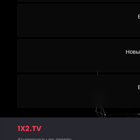
Новы
1X2.TV
AI-прогнозы по спорту