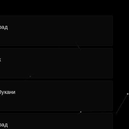
рад
к
Лукани
рад