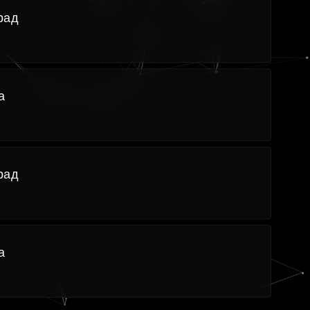
рад
а
рад
а