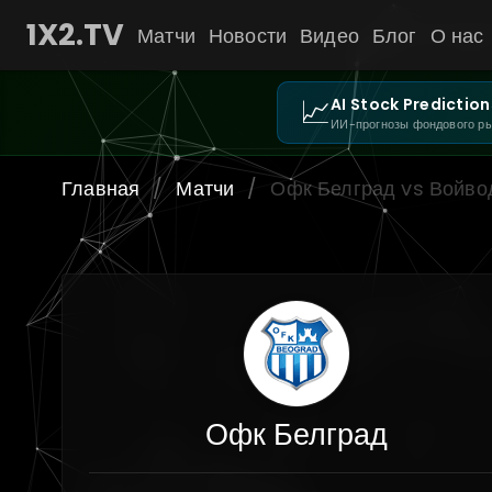
1X2.TV
Матчи
Новости
Видео
Блог
О нас
📈
AI Stock Prediction
ИИ-прогнозы фондового р
Главная
/
Матчи
/
Офк Белград vs Войво
Офк Белград