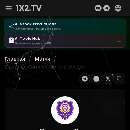
1X2.TV
📈
AI Stock Predictions
→
ИИ-прогнозы фондового рынка
🤖
AI Tools Hub
→
Лучшие инструменты ИИ
Главная
/
Матчи
/
Орландо Сити vs Ne революция