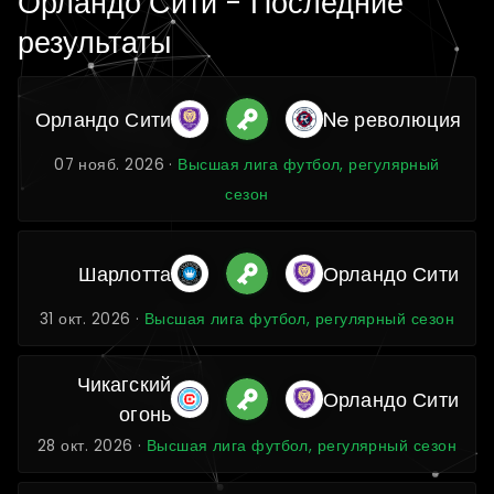
Орландо Сити - Последние
результаты
Орландо Сити
Ne революция
07 нояб. 2026 ·
Высшая лига футбол, регулярный
сезон
Шарлотта
Орландо Сити
31 окт. 2026 ·
Высшая лига футбол, регулярный сезон
Чикагский
Орландо Сити
огонь
28 окт. 2026 ·
Высшая лига футбол, регулярный сезон