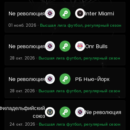
Ne революция
Inter Miami
01 нояб. 2026 ·
Высшая лига футбол, регулярный сезон
Ne революция
Onr Bulls
28 окт. 2026 ·
Высшая лига футбол, регулярный сезон
Ne революция
РБ Нью-Йорк
28 окт. 2026 ·
Высшая лига футбол, регулярный сезон
Филадельфийский
Ne революция
союз
24 окт. 2026 ·
Высшая лига футбол, регулярный сезон