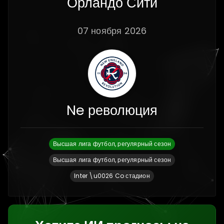
Орландо Сити
07 ноября 2026
Ne революция
Высшая лига футбол, регулярный сезон
Высшая лига футбол, регулярный сезон
Inter \u0026 Co стадион