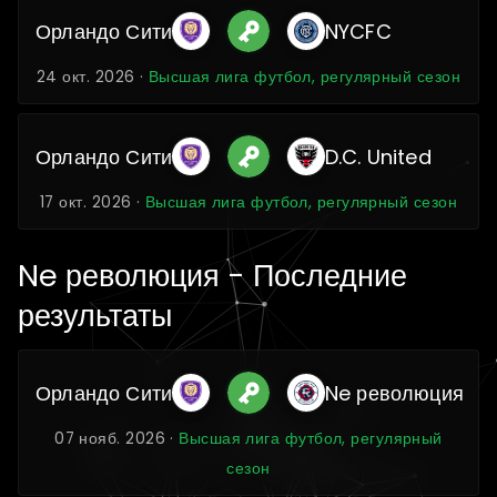
Орландо Сити
NYCFC
24 окт. 2026 ·
Высшая лига футбол, регулярный сезон
Орландо Сити
D.C. United
17 окт. 2026 ·
Высшая лига футбол, регулярный сезон
Ne революция - Последние
результаты
Орландо Сити
Ne революция
07 нояб. 2026 ·
Высшая лига футбол, регулярный
сезон