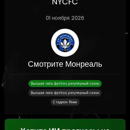
NYCFC
01 ноября 2026
Смотрите Монреаль
Высшая лига футбол, регулярный сезон
Высшая лига футбол, регулярный сезон
Стадион Янки