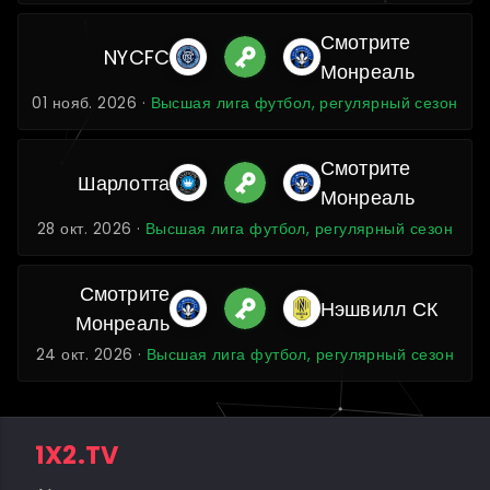
Смотрите
NYCFC
Монреаль
01 нояб. 2026 ·
Высшая лига футбол, регулярный сезон
Смотрите
Шарлотта
Монреаль
28 окт. 2026 ·
Высшая лига футбол, регулярный сезон
Смотрите
Нэшвилл СК
Монреаль
24 окт. 2026 ·
Высшая лига футбол, регулярный сезон
1X2.TV