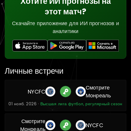
Хотите ИИ прогнозы на
этот матч?
Скачайте приложение для ИИ прогнозов и
аналитики
Личные встречи
Смотрите
NYCFC
Монреаль
01 нояб. 2026 ·
Высшая лига футбол, регулярный сезон
Смотрите
NYCFC
Монреаль