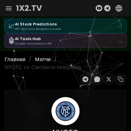
1X2.TV
📈
AI Stock Predictions
→
ИИ-прогнозы фондового рынка
🤖
AI Tools Hub
→
Лучшие инструменты ИИ
Главная
/
Матчи
/
NYCFC vs Смотрите Монреаль