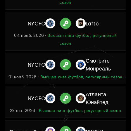
сезон
NYCFC
Laftc
04 нояб. 2026 ·
Высшая лига футбол, регулярный
сезон
Смотрите
NYCFC
Монреаль
01 нояб. 2026 ·
Высшая лига футбол, регулярный сезон
Атланта
NYCFC
Юнайтед
28 окт. 2026 ·
Высшая лига футбол, регулярный сезон