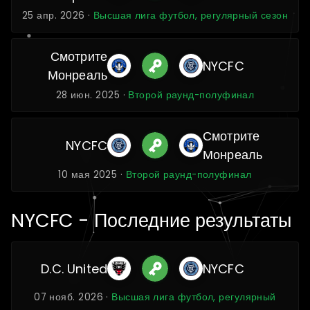
25 апр. 2026 ·
Высшая лига футбол, регулярный сезон
Смотрите
NYCFC
Монреаль
28 июн. 2025 ·
Второй раунд-полуфинал
Смотрите
NYCFC
Монреаль
10 мая 2025 ·
Второй раунд-полуфинал
NYCFC - Последние результаты
D.C. United
NYCFC
07 нояб. 2026 ·
Высшая лига футбол, регулярный