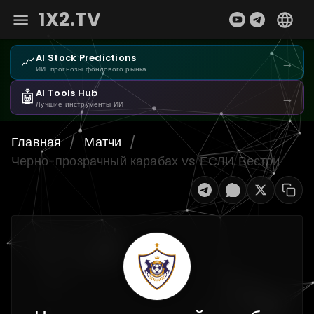
1X2.TV
📈
AI Stock Predictions
→
ИИ-прогнозы фондового рынка
🤖
AI Tools Hub
→
Лучшие инструменты ИИ
Главная
/
Матчи
/
Черно-прозрачный карабах vs ЕСЛИ Вестри