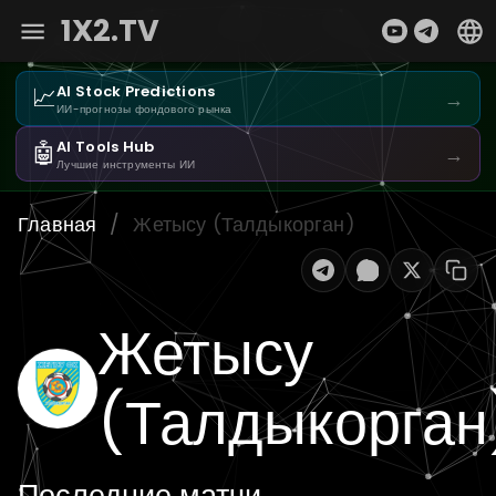
1X2.TV
📈
AI Stock Predictions
→
ИИ-прогнозы фондового рынка
🤖
AI Tools Hub
→
Лучшие инструменты ИИ
Главная
/
Жетысу (Талдыкорган)
Жетысу
(Талдыкорган
Последние матчи