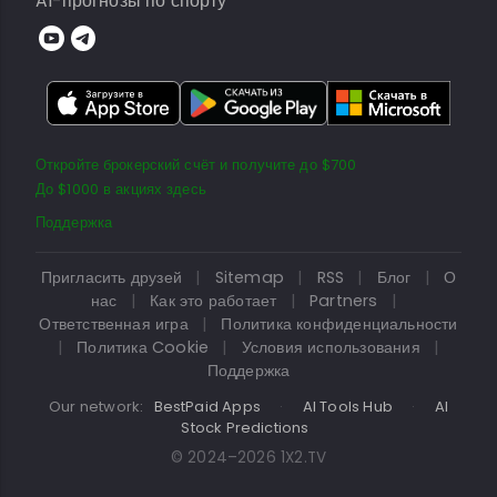
AI-прогнозы по спорту
Откройте брокерский счёт и получите до $700
До $1000 в акциях здесь
Поддержка
Пригласить друзей
|
Sitemap
|
RSS
|
Блог
|
О
нас
|
Как это работает
|
Partners
|
Ответственная игра
|
Политика конфиденциальности
|
Политика Cookie
|
Условия использования
|
Поддержка
Our network:
BestPaid Apps
·
AI Tools Hub
·
AI
Stock Predictions
© 2024–2026 1X2.TV