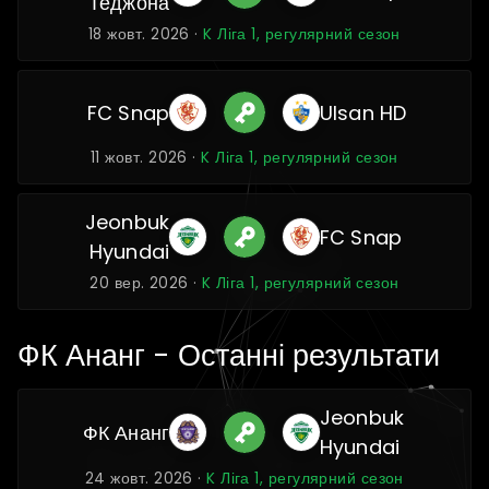
Теджона
18 жовт. 2026 ·
K Ліга 1, регулярний сезон
FC Snap
Ulsan HD
11 жовт. 2026 ·
K Ліга 1, регулярний сезон
Jeonbuk
FC Snap
Hyundai
20 вер. 2026 ·
K Ліга 1, регулярний сезон
ФК Ананг - Останні результати
Jeonbuk
ФК Ананг
Hyundai
24 жовт. 2026 ·
K Ліга 1, регулярний сезон