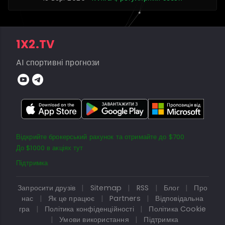
1X2.TV
AI спортивні прогнози
Відкрийте брокерський рахунок та отримайте до $700
До $1000 в акціях тут
Підтримка
Запросити друзів
|
Sitemap
|
RSS
|
Блог
|
Про
нас
|
Як це працює
|
Partners
|
Відповідальна
гра
|
Політика конфіденційності
|
Політика Cookie
|
Умови використання
|
Підтримка