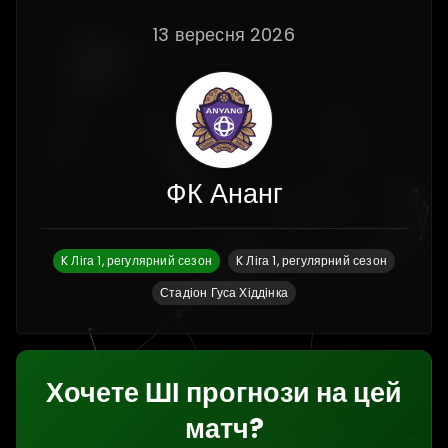
13 вересня 2026
ФК Ананг
K Ліга 1, регулярний сезон
K Ліга 1, регулярний сезон
Стадіон Гуса Хіддінка
Хочете ШІ прогнози на цей
матч?