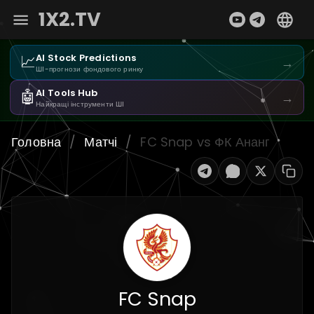
1X2.TV
📈
AI Stock Predictions
→
ШІ-прогнози фондового ринку
🤖
AI Tools Hub
→
Найкращі інструменти ШІ
Головна
/
Матчі
/
FC Snap vs ФК Ананг
FC Snap