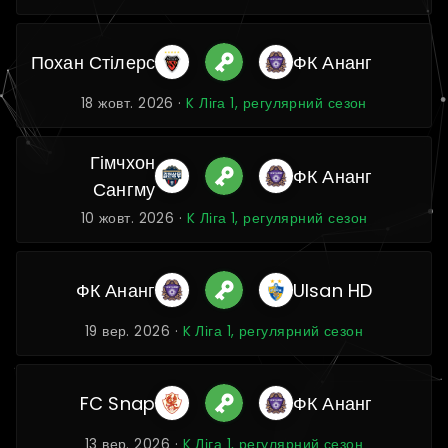
Похан Стілерс
ФК Ананг
18 жовт. 2026 ·
K Ліга 1, регулярний сезон
Гімчхон
ФК Ананг
Сангму
10 жовт. 2026 ·
K Ліга 1, регулярний сезон
ФК Ананг
Ulsan HD
19 вер. 2026 ·
K Ліга 1, регулярний сезон
FC Snap
ФК Ананг
13 вер. 2026 ·
K Ліга 1, регулярний сезон