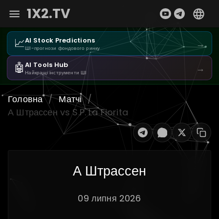
1X2.TV
📈
AI Stock Predictions
→
ШІ-прогнози фондового ринку
🤖
AI Tools Hub
→
Найкращі інструменти ШІ
Головна
/
Матчі
/
А Штрассен vs S.P. La Fiorita
А Штрассен
09 липня 2026