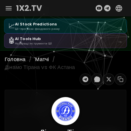
1X2.TV
📈
AI Stock Predictions
→
ШІ-прогнози фондового ринку
🤖
AI Tools Hub
→
Найкращі інструменти ШІ
Головна
/
Матчі
/
Дінамо Тірана vs ФК Астана