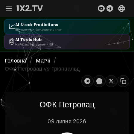
1X2.TV
📈
AI Stock Predictions
→
ШІ-прогнози фондового ринку
🤖
AI Tools Hub
→
Найкращі інструменти ШІ
Головна
/
Матчі
/
ОФК Петровац vs Грюнвальд
ОФК Петровац
09 липня 2026