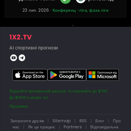
23 лип. 2026 ·
Конференц -ліга, фаза ліги
1X2.TV
AI спортивні прогнози
Відкрийте брокерський рахунок та отримайте до $700
До $1000 в акціях тут
Підтримка
Запросити друзів
|
Sitemap
|
RSS
|
Блог
|
Про
нас
|
Як це працює
|
Partners
|
Відповідальна