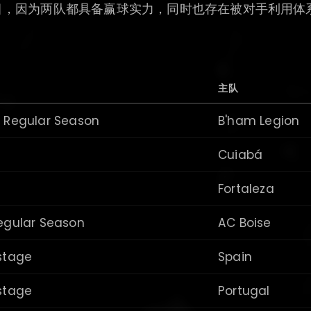
目，因为两队都具备赢球实力，同时也存在被对手利用体
主队
 Regular Season
B'ham Legion
Cuiabá
Fortaleza
egular Season
AC Boise
stage
Spain
stage
Portugal