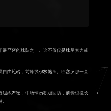
守最严密的球队之一。这不仅仅是球星实力或
员自由轮转，前锋线积极施压。巴塞罗那一直
线组织严密，中场球员积极回防，前锋也擅长
键。