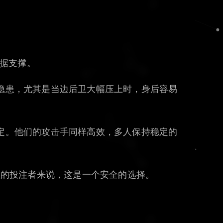
数据支撑。
隐患，尤其是当边后卫大幅压上时，身后容易
定。他们的攻击手同样高效，多人保持稳定的
项的投注者来说，这是一个安全的选择。