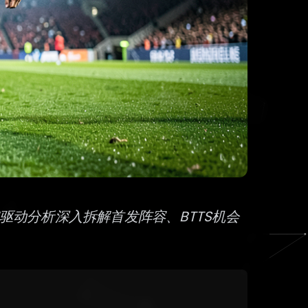
驱动分析深入拆解首发阵容、BTTS机会