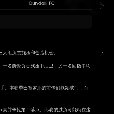
Dundalk FC
场三人组负责施压和创造机会。
体系，一名前锋负责施压中后卫，另一名回撤串联
攻击手。本赛季巴塞罗那的前锋们频频破门，而
节奏并争抢第二落点。比赛的胜负可能就在这