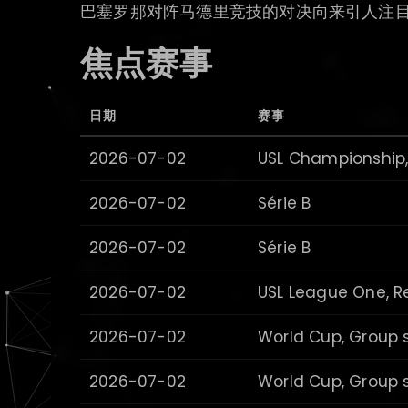
巴塞罗那对阵马德里竞技的对决向来引人注
焦点赛事
日期
赛事
2026-07-02
USL Championship,
2026-07-02
Série B
2026-07-02
Série B
2026-07-02
USL League One, R
2026-07-02
World Cup, Group 
2026-07-02
World Cup, Group 