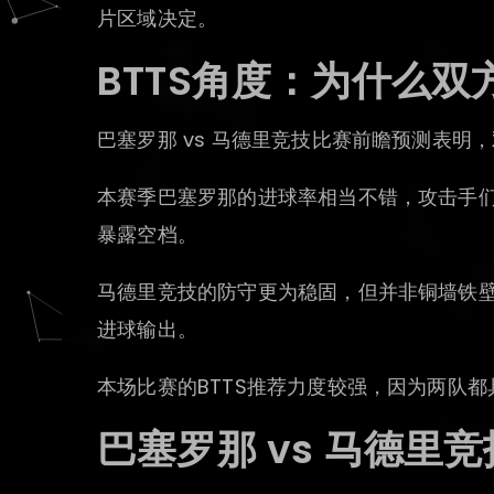
片区域决定。
BTTS角度：为什么双
巴塞罗那 vs 马德里竞技比赛前瞻预测表
本赛季巴塞罗那的进球率相当不错，攻击手
暴露空档。
马德里竞技的防守更为稳固，但并非铜墙铁
进球输出。
本场比赛的BTTS推荐力度较强，因为两队
巴塞罗那 vs 马德里