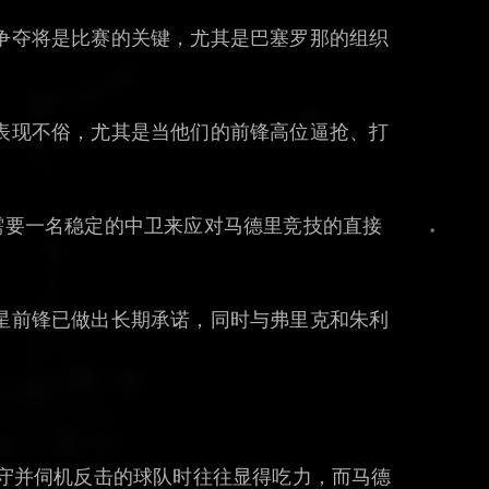
争夺将是比赛的关键，尤其是巴塞罗那的组织
表现不俗，尤其是当他们的前锋高位逼抢、打
需要一名稳定的中卫来应对马德里竞技的直接
星前锋已做出长期承诺，同时与弗里克和朱利
守并伺机反击的球队时往往显得吃力，而马德