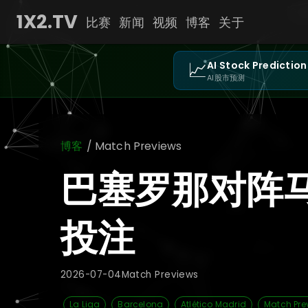
1X2.TV
比赛
新闻
视频
博客
关于
📈
AI Stock Prediction
AI股市预测
博客
/ Match Previews
巴塞罗那对阵
投注
2026-07-04
Match Previews
La Liga
Barcelona
Atlético Madrid
Match Pre