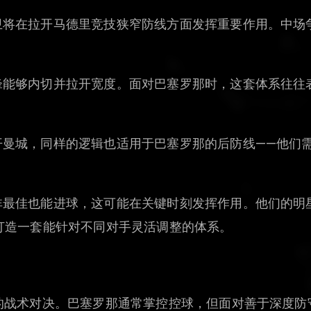
卫将在拉开马德里竞技狭窄防线方面发挥重要作用。中场
。
锋能够内切并拉开宽度。面对巴塞罗那时，这套体系往往
开曼城，同样的逻辑也适用于巴塞罗那的后防线——他们
非最佳也能进球，这可能在关键时刻发挥作用。他们的明
打造一套能针对不同对手灵活调整的体系。
的战术对决。巴塞罗那通常掌控控球，但面对善于深度防