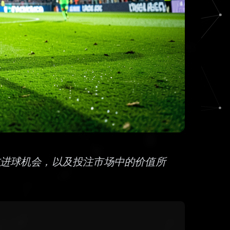
进球机会，以及投注市场中的价值所