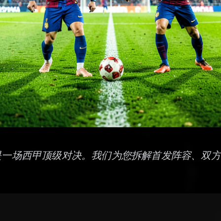
是一场西甲顶级对决。我们为您拆解首发阵容、双方