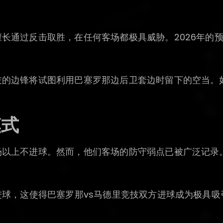
长通过反击取胜，在任何客场都极具威胁。2026年的
技的边锋将试图利用巴塞罗那边后卫套边时留下的空当。
模式
场以上不进球。然而，他们客场的防守弱点已被广泛记录
进球，这使得巴塞罗那vs马德里竞技双方进球成为极具