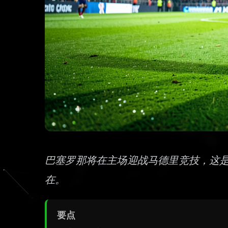
巴塞罗那将在主场迎战马德里竞技，这
在。
要点