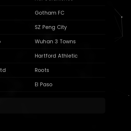
Gotham FC
SZ Peng City
o
Wuhan 3 Towns
Hartford Athletic
td
Roots
El Paso