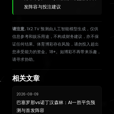
发阵容与投注建议
请注意.
1X2.TV 预测由人工智能模型生成，仅供
信息参考和娱乐用途，不构成财务建议，亦不保
证任何结果。体育博彩存在风险，请勿投入超出
您承受能力的资金。18+。如博彩不再带来乐趣，
请寻求协助。
相关文章
2026-08-09
巴塞罗那vs诺丁汉森林：AI一胜平负预
测与首发阵容