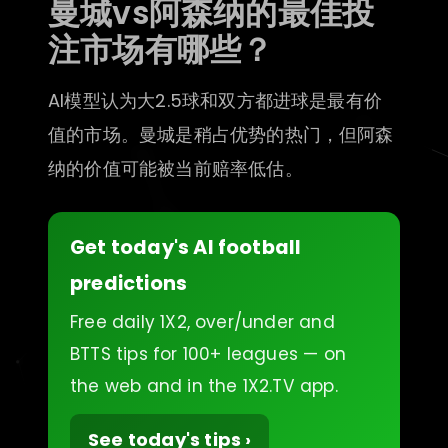
曼城vs阿森纳的最佳投
注市场有哪些？
AI模型认为大2.5球和双方都进球是最有价
值的市场。曼城是稍占优势的热门，但阿森
纳的价值可能被当前赔率低估。
Get today's AI football
predictions
Free daily 1X2, over/under and
BTTS tips for 100+ leagues — on
the web and in the 1X2.TV app.
See today's tips ›