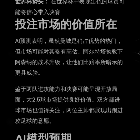
世界杯势头：
在世界杯中表现出色的球员可
能将信心带入决赛
投注市场的价值所在
AI预测表明，虽然曼城是稍占优势的热门，
但市场可能对其略有高估。阿尔特塔执教下
阿森纳的战术升级，让他们比赔率所暗示的
更具威胁。
鉴于两队进攻能力和决赛可能呈现开放局
面，大2.5球市场提供良好价值。双方都进
球市场也值得关注，两位主帅都展现出踢进
攻足球的意愿。
AI模型预期