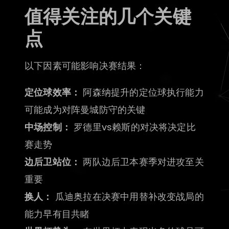
值得关注的几个关键
点
以下因素可能影响决赛结果：
定位球效率：
阿森纳提升的定位球执行能力
可能成为对阵曼城防守的关键
中场控制：
罗德里vs赖斯的对决将决定比
赛走势
边后卫站位：
两队边后卫本赛季对进攻至关
重要
换人：
瓜迪奥拉在决赛中用替补改变战局的
能力早有目共睹