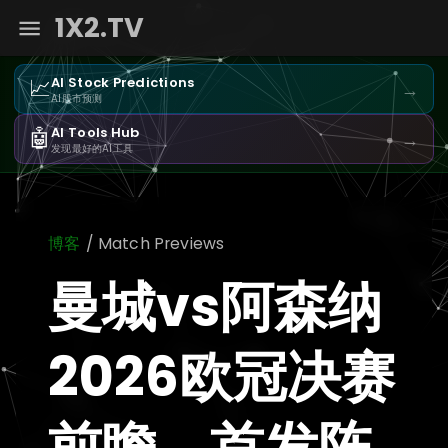
1X2.TV
📈
AI Stock Predictions
→
AI股市预测
🤖
AI Tools Hub
→
发现最好的AI工具
博客
/ Match Previews
曼城vs阿森纳
2026欧冠决赛
前瞻、首发阵