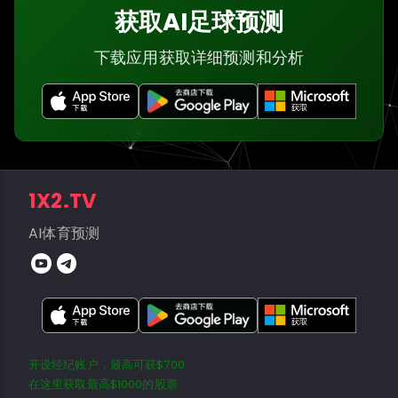
获取AI足球预测
下载应用获取详细预测和分析
1X2.TV
AI体育预测
开设经纪账户，最高可获$700
在这里获取最高$1000的股票