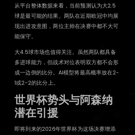
从平台整体数据来看，当前预测认为大2.5
球是最可能的结果。两队在近期欧冠中均展
现出进攻意图，两位主帅在决赛中都不大可
能保守。
大4.5球市场也值得关注。虽然两队都具备
多进球能力，但战术对位表明双方都不会形
成一边倒的比分。AI模型将最高概率放在2-
1或2-2的比分上。
世界杯势头与阿森纳
潜在引援
即将到来的2026年世界杯为这场决赛增添