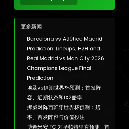
更多新闻
Barcelona vs Atlético Madrid
Prediction: Lineups, H2H and
Real Madrid vs Man City 2026
Champions League Final
Prediction
埃及vs伊朗世界杯预测：首发阵
容、近期状态和1X2赔率
挪威对阵西班牙世界杯预测：赔
率、首发阵容与价值投注
博希米安 FC 对圣帕特里克预测 | 首