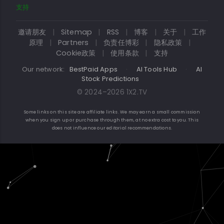
支持
邀请朋友
|
Sitemap
|
RSS
|
博客
|
关于
|
工作
原理
|
Partners
|
负责任博彩
|
隐私政策
|
Cookie政策
|
使用条款
|
支持
Our network:
BestPaid Apps
·
AI Tools Hub
·
AI
Stock Predictions
© 2024–2026 1X2.TV
Some links on this site are affiliate links. We may earn a small commission
when you sign up or purchase through them, at no extra cost to you. This
does not influence our editorial recommendations.