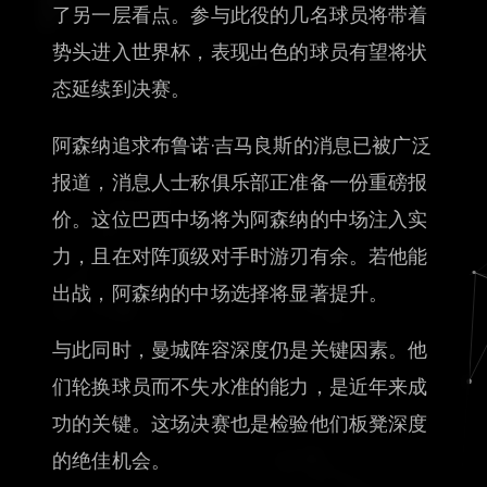
了另一层看点。参与此役的几名球员将带着
势头进入世界杯，表现出色的球员有望将状
态延续到决赛。
阿森纳追求布鲁诺·吉马良斯的消息已被广泛
报道，消息人士称俱乐部正准备一份重磅报
价。这位巴西中场将为阿森纳的中场注入实
力，且在对阵顶级对手时游刃有余。若他能
出战，阿森纳的中场选择将显著提升。
与此同时，曼城阵容深度仍是关键因素。他
们轮换球员而不失水准的能力，是近年来成
功的关键。这场决赛也是检验他们板凳深度
的绝佳机会。