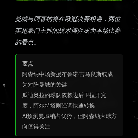
曼城与阿森纳将在欧冠决赛相遇，两位
英超豪门主帅的战术博弈成为本场比赛
的看点。
要点
阿森纳中场新援布鲁诺·吉马良斯或成
为对阵曼城的关键
瓜迪奥拉的球队依赖边后卫拉开宽
度，阿尔特塔则强调快速转换
AI预测曼城稍占优势，但阿森纳大球方
向值得关注