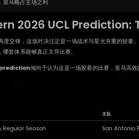
，皇马略占主场之利
rn 2026 UCL Prediction:
中再度交锋，这场对决注定是一场战术与星光并重的较量
，哪套体系能够真正主导比赛。
prediction
倾向于认为这是一场胶着的比赛，皇马高效
主队
, Regular Season
San Antonio 