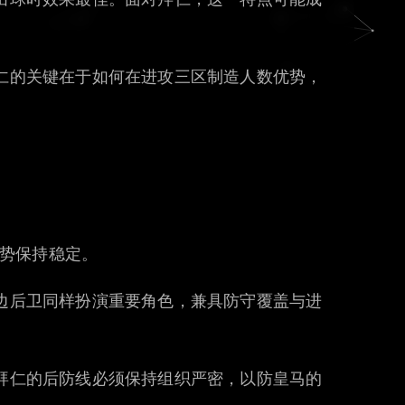
仁的关键在于如何在进攻三区制造人数优势，
势保持稳定。
边后卫同样扮演重要角色，兼具防守覆盖与进
拜仁的后防线必须保持组织严密，以防皇马的