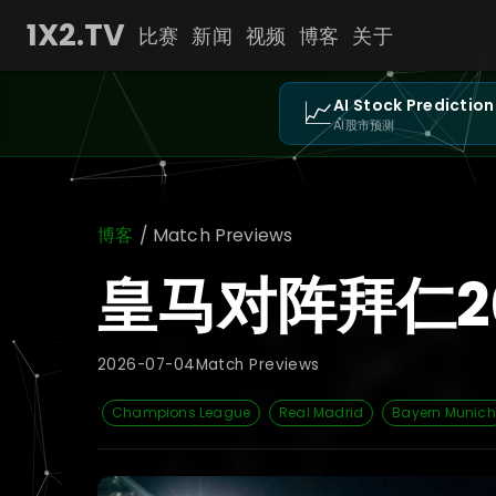
1X2.TV
比赛
新闻
视频
博客
关于
📈
AI Stock Prediction
AI股市预测
博客
/ Match Previews
皇马对阵拜仁2
2026-07-04
Match Previews
Champions League
Real Madrid
Bayern Munich