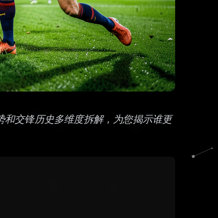
势和交锋历史多维度拆解，为您揭示谁更