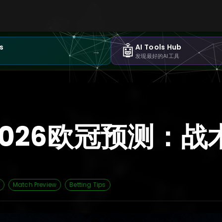
🤖
s
AI Tools Hub
→
发现最好的AI工具
026欧冠预测：战
Match Preview
Betting Tips