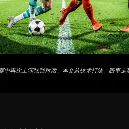
决赛中再次上演强强对话。本文从战术打法、赔率走