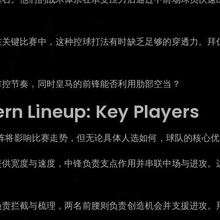
在关键比赛中，这种控球打法有时缺乏足够的穿透力。拜
掌控节奏，同时皇马的前锋能否利用肋部空当？
rn Lineup: Key Players
阵将影响比赛走势，但无论具体人选如何，球队的核心优
提供宽度与速度，中锋负责支点作用并串联中场与进攻。
负责拦截与梳理，两名前腰则负责创造机会并支援进攻。