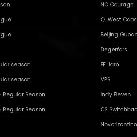
ason
NC Courage
ague
Q. West Coas
ague
Beijing Guoa
Degerfors
gular season
FF Jaro
gular season
VPS
, Regular Season
Indy Eleven
, Regular Season
CS Switchba
Novorizontin