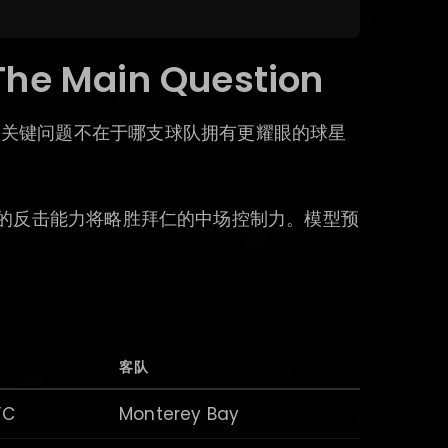
 The Main Question
。关键问题不在于哪支球队拥有更耀眼的球星
的反击能力将略胜拜仁的中场控制力。模型预
客队
FC
Monterey Bay