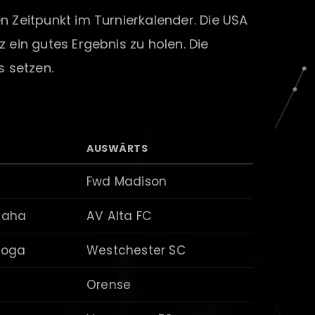
 Zeitpunkt im Turnierkalender. Die USA
ein gutes Ergebnis zu holen. Die
s setzen.
AUSWÄRTS
Fwd Madison
maha
AV Alta FC
ooga
Westchester SC
Orense