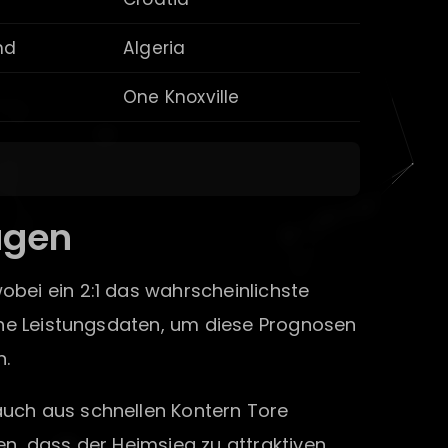
nd
Algeria
One Knoxville
agen
obei ein 2:1 das wahrscheinlichste
sche Leistungsdaten, um diese Prognosen
n.
auch aus schnellen Kontern Tore
en, dass der Heimsieg zu attraktiven