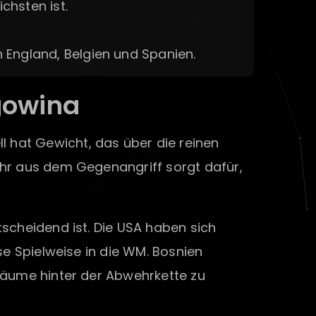
chsten ist.
 England, Belgien und Spanien.
gowina
 hat Gewicht, das über die reinen
ahr aus dem Gegenangriff sorgt dafür,
tscheidend ist. Die USA haben sich
se Spielweise in die WM. Bosnien
 Räume hinter der Abwehrkette zu