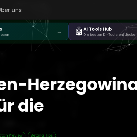
Über uns
🤖
s
AI Tools Hub
→
nosen
Die besten KI-Tools entdecke
ien-Herzegowina
ür die
tch Preview
Betting Tips