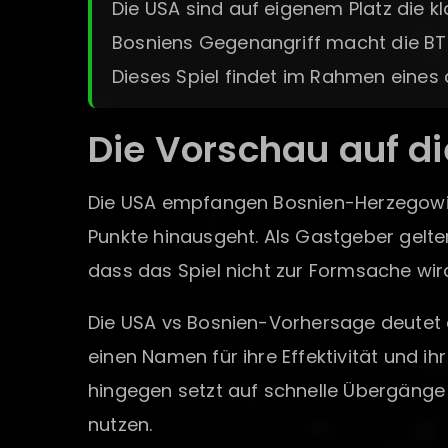
Die USA sind auf eigenem Platz die kl
Bosniens Gegenangriff macht die BT
Dieses Spiel findet im Rahmen eines
Die Vorschau auf d
Die USA empfangen Bosnien-Herzegowina
Punkte hinausgeht. Als Gastgeber gelte
dass das Spiel nicht zur Formsache wir
Die USA vs Bosnien-Vorhersage deutet au
einen Namen für ihre Effektivität und i
hingegen setzt auf schnelle Übergänge 
nutzen.