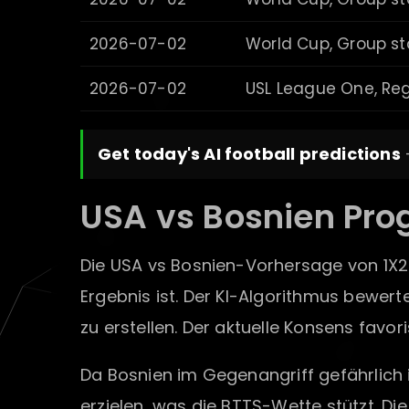
2026-07-02
World Cup, Group s
2026-07-02
USL League One, Re
Get today's AI football predictions
USA vs Bosnien Pro
Die USA vs Bosnien-Vorhersage von 1X2.
Ergebnis ist. Der KI-Algorithmus bewert
zu erstellen. Der aktuelle Konsens favo
Da Bosnien im Gegenangriff gefährlich 
erzielen, was die BTTS-Wette stützt. Di