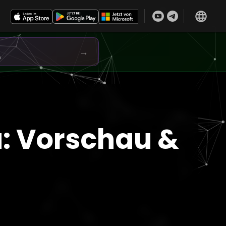
→
n
: Vorschau &