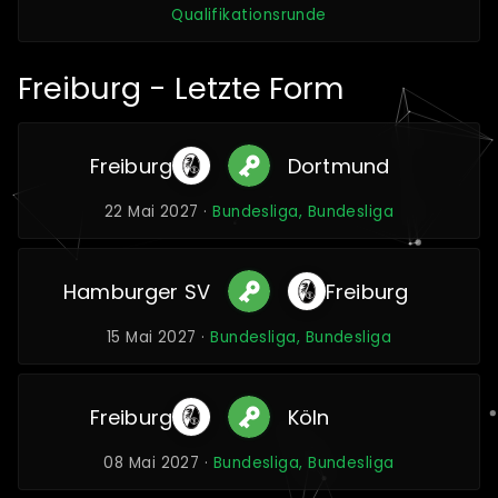
Qualifikationsrunde
Freiburg - Letzte Form
Freiburg
Dortmund
22 Mai 2027 ·
Bundesliga, Bundesliga
Hamburger SV
Freiburg
15 Mai 2027 ·
Bundesliga, Bundesliga
Freiburg
Köln
08 Mai 2027 ·
Bundesliga, Bundesliga