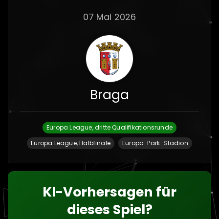
07 Mai 2026
Braga
Europa League, dritte Qualifikationsrunde
Europa League, Halbfinale
Europa-Park-Stadion
KI-Vorhersagen für
dieses Spiel?