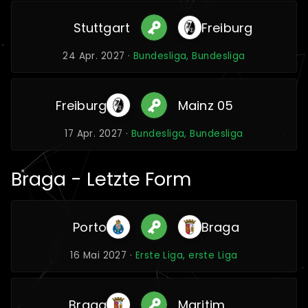
Stuttgart
Freiburg
24 Apr. 2027 ·
Bundesliga, Bundesliga
Freiburg
Mainz 05
17 Apr. 2027 ·
Bundesliga, Bundesliga
Braga - Letzte Form
Porto
Braga
16 Mai 2027 ·
Erste Liga, erste Liga
Braga
Maritim